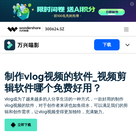
推荐产品
下载
AIGC数字创意
政企服务
产品
实用工具
产品系统
制作vlog视频的软件_视频剪
新闻中心
AI功能
辑软件哪个免费好用？
产品功能
视频/照片
解决方案
关于万兴
vlog成为了越来越多的人分享生活的一种方式，一款好用的制作
AI 文本转视频
NEW
政企服务
使用教程
加入我们
vlog视频的软件，对于创作者来讲也如鱼得水，可以满足我们的剪
辑和创作需求，让vlog视频变得更加独特，充满魅力。
AI 图生视频
NEW
专业创作人群
文章资讯
帮助中心
帮助中心
AI 绘画
立即下载
品牌合作故事
其他
产品支持
AI 视频续写
NEW