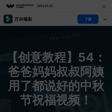
推荐产品
下载
AIGC数字创意
政企服务
产品
实用工具
产品系统
新闻中心
AI功能
【创意教程】54：
视频/照片
产品功能
解决方案
关于万兴
AI 文本转视频
NEW
政企服务
爸爸妈妈叔叔阿姨
使用教程
加入我们
AI 图生视频
NEW
文章资讯
专业创作人群
帮助中心
用了都说好的中秋
帮助中心
AI 绘画
产品支持
其他
品牌合作故事
AI 视频续写
NEW
节祝福视频！
登录
立即购买
客服热线：
4000-300624
产品信息
声音