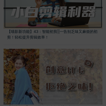
【喵影新功能】43：智能初剪||一告别乏味又麻烦的初
剪！轻松提升剪辑效率！