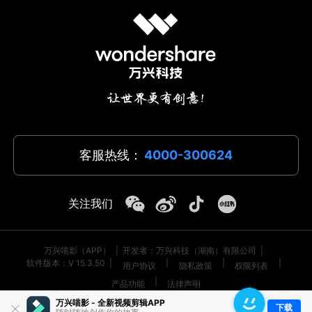
客服热线：
4000-300624
关注我们
万兴喵影（APP）
|
开发者：万兴科技（湖南）有限公司
|
软件版本：V 15.3.50
|
|
|
|
用户协议
隐私政策
权限列表
|
产品功能
法律声明
万兴喵影 - 全新视频剪辑APP
© 2026
万兴科技集团股份有限公司 版权所有
|
藏ICP备17000062号-2
下载