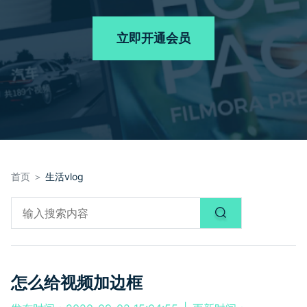
品牌合作故事
其他
产品支持
客服热线：
4000-300624
AI 视频续写
NEW
立即开通会员
登录
立即购买
产品信息
声音
文本
首页 ＞
生活vlog
怎么给视频加边框