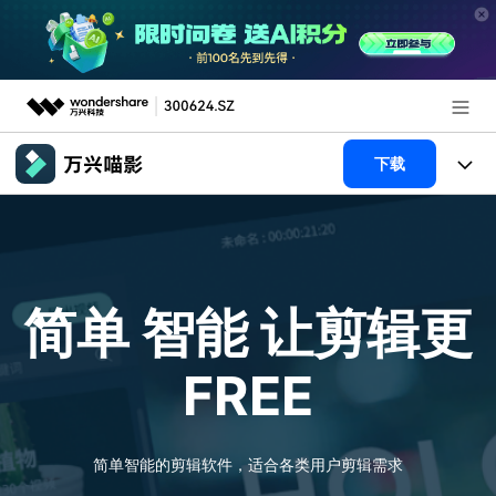
推荐产品
下载
AIGC数字创意
政企服务
产品
实用工具
新闻中心
产品系统
AI功能
简单 智能
让剪辑更
关于万兴
产品功能
视频/照片
解决方案
FREE
加入我们
AI 文本转视频
NEW
政企服务
使用教程
帮助中心
AI 图生视频
NEW
专业创作人群
文章资讯
简单智能的剪辑软件，适合各类用户剪辑需求
帮助中心
AI 绘画