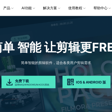
企服务
产品
新闻中心
AI功能
解决方案
关于万兴
使用教程
加入我们
帮助中心
帮助中心
服务
解决方案
行业应用
实用工具
公司简介
新闻动态
投资者关系
产品支持
视频/照片
产品功能
专业创作人群
产品信息
声音
品牌合
生成
创业历程
活动专题
联系我们
用户
文档创意
数字文档
制造业
实用工具
互联网&
视娱乐
节日庆典
Vlog剪辑
常见问题
AI 文本转视频
党政宣传
版本日志
AI 音色克隆
华为鸿蒙
NEW
V15
简单 智能
让剪辑更FRE
社会责任
供应商合作
商
创意绘图
视频
交通运输
音频
教育
文本
万兴PDF
万兴恢复专家
了解最新迭代信息，体验最新功能
排除产品使用故障
快速打造高级大气的党政宣传片
万兴喵影鸿
利器
秒会的全能PDF编辑神器
简单高效的数据管理软件
AI 图生视频
AI 生成音效
NEW
s 版本
提效
NEW
乐剪辑
婚礼视频
日常视频
案例
视频创意
金融&银行
电力资源
AI 积分说明
设备支持
教育培训
时间轴剪辑
智能初剪
视频标
跟
万兴HiPDF
万兴易修
了解AI 积分消耗规则
了解支持的系统、CPU和GPU信息
轻松制作有颜有料的知识教程
AI 绘画
文字转语音
视制作
生日聚会
生活Vlog
版本
简单智能的剪辑软件，适合各类用户剪辑需求
工具 >
关键帧
高光卡点
文字路
维导图软件
一站式在线PDF解决方案
视频/照片修复一站式解
授权说明
产品社区
新闻传媒
戏电竞
节日活动
AI 视频续写
AI 音乐生成
NEW
OS 版本
钢笔工具
音频闪避
文字动
NEW
万兴素材
在线社区，与产品经理 1 v 1
一键输出专业精良的资讯报道
免费下载
IOS & ANDROID 版
平面追踪
音视频同步
花字与
NEW
电商运营
育培训
广告宣传
适用64位WINDOWS/MACOS系统
，提升团队协作效率，全
免费下载
免费下载
批量生产高转化率的带货营销视频
创作过程
校教育
电商视频
droid 版本
发现更多功能 >
自媒体创作
业培训
快人一步剪辑高流量的爆款视频