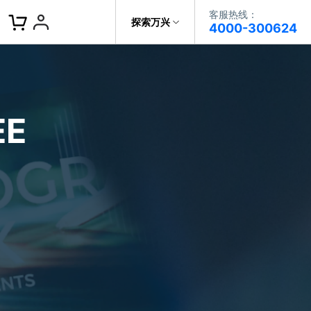
客服热线：
客服热线：
探索万兴
4000-300624
4000-300624
了解万兴
作故事
文本
图文教程
V15
提供全面、系统的学习路径，帮助
科技
政企服务
用户从入门到精通产品。
AI 视频翻译
E
资源特效
蒙版首发
关于万兴
AI 写文案
视频教程
|
入门必看
Bilibili
题文字
视频特效
着达人视频学剪辑， 小白也能
新闻中心
动感字幕
玩转特效大片
径动画
工程模板
HOT
决方案
加入我们
视频滤镜
画
喵影学社
|
0基础实战
限免
提供人门到精通的全方位视频剪辑
帮助中心
音频库
标题编辑
课程满足各类场景的创作需求
数据化模板
NEW
百万量内置素材 >