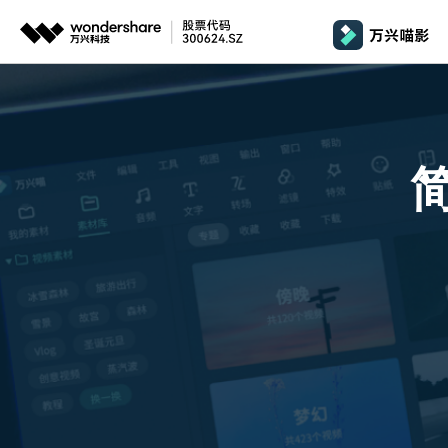
推荐产品
政
AIGC数字创意
平台
产品系统
文章资讯
政企服务
AI 
视频创意
绘图创意
企业
基础教学
影
代理
万兴剧厂
万兴图示
AI驱动的一站式精品影视内容创作平台
一站式办公绘图
桌面版
Window
AI 
效果特效
娱
客户
万兴喵影
万兴脑图
剪辑教程
影
MacOS 
所有人工智能
AI赋能，你也是剪辑大师
基于云的跨端思
自制教程
游
Harmony
万兴天幕
商用无忧
一句话生成视频/图片/音乐
视频抠图
教
全新AI灵感加速器
Wondershare SelfyzAI
音频剪辑
方位赋能商业视频
学
移动端
iOS & An
让照片动起来
文本字幕
企
颜色编辑