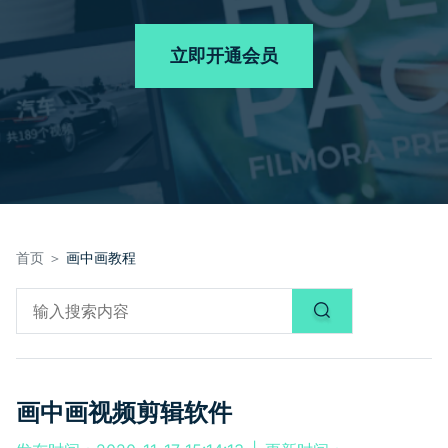
品牌合作故事
其他
产品支持
客服热线：
4000-300624
AI 视频续写
NEW
立即开通会员
登录
立即购买
产品信息
声音
文本
首页 ＞
画中画教程
画中画视频剪辑软件