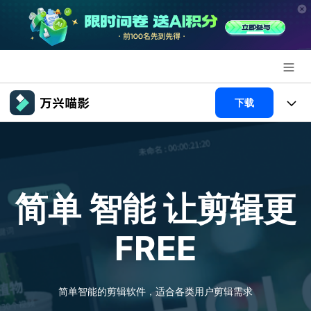
推荐产品
下载
AIGC数字创意
政企服务
产品
实用工具
新闻中心
产品系统
AI功能
简单 智能
让剪辑更
关于万兴
产品功能
视频/照片
解决方案
FREE
加入我们
AI 文本转视频
NEW
政企服务
使用教程
帮助中心
AI 图生视频
NEW
专业创作人群
文章资讯
简单智能的剪辑软件，适合各类用户剪辑需求
帮助中心
AI 绘画