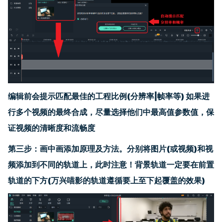
编辑前会
提示
匹配最佳的工程比例(分辨率
|
帧率等) 如果进
行多个视频的最终合成
，
尽量选择
他们
中最高值
参数值，
保
证视频的清晰度和流畅度
第
三
步：
画中画添加原理及方法。分别将图片(或视频)和视
频添加到不同的轨道上，此时注意！背景轨道一定要在前置
轨道的下方(万兴喵影的轨道遵循要上至下起覆盖的效果)