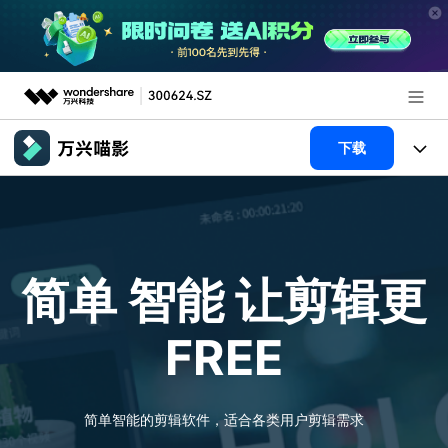
推荐产品
下载
AIGC数字创意
政企服务
产品
实用工具
新闻中心
产品系统
AI功能
简单 智能
让剪辑更
关于万兴
产品功能
视频/照片
解决方案
FREE
加入我们
AI 文本转视频
NEW
政企服务
使用教程
帮助中心
AI 图生视频
NEW
专业创作人群
文章资讯
简单智能的剪辑软件，适合各类用户剪辑需求
帮助中心
AI 绘画