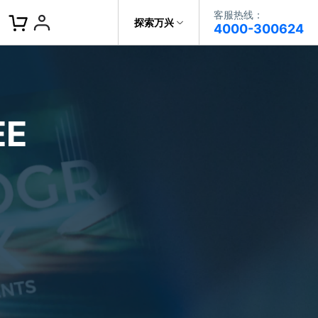
客服热线：
客服热线：
探索万兴
4000-300624
4000-300624
了解万兴
作故事
文本
图文教程
V15
提供全面、系统的学习路径，帮助
科技
政企服务
用户从入门到精通产品。
AI 视频翻译
E
资源特效
蒙版首发
关于万兴
AI 写文案
视频教程
|
入门必看
Bilibili
题文字
视频特效
着达人视频学剪辑， 小白也能
新闻中心
动感字幕
玩转特效大片
径动画
工程模板
HOT
决方案
加入我们
视频滤镜
画
喵影学社
|
0基础实战
限免
提供人门到精通的全方位视频剪辑
帮助中心
音频库
标题编辑
课程满足各类场景的创作需求
数据化模板
NEW
百万量内置素材 >