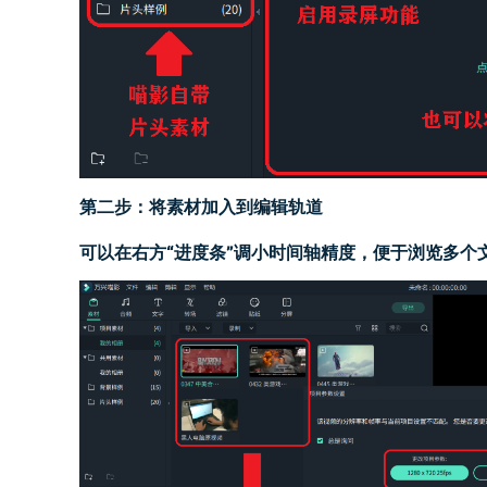
第
二
步：将
素材加入到编辑
轨道
可以
在右方“进度条”调小时间轴精度，便于浏览多个