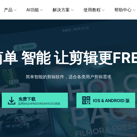
企服务
产品
新闻中心
AI功能
解决方案
关于万兴
使用教程
加入我们
帮助中心
帮助中心
服务
解决方案
行业应用
实用工具
公司简介
新闻动态
投资者关系
产品支持
视频/照片
产品功能
专业创作人群
产品信息
声音
品牌合
生成
创业历程
活动专题
联系我们
用户
文档创意
数字文档
制造业
实用工具
互联网&
视娱乐
节日庆典
Vlog剪辑
常见问题
AI 文本转视频
党政宣传
版本日志
AI 音色克隆
华为鸿蒙
NEW
V15
简单 智能
让剪辑更FRE
社会责任
供应商合作
商
创意绘图
视频
交通运输
音频
教育
文本
万兴PDF
万兴恢复专家
了解最新迭代信息，体验最新功能
排除产品使用故障
快速打造高级大气的党政宣传片
万兴喵影鸿
利器
秒会的全能PDF编辑神器
简单高效的数据管理软件
AI 图生视频
AI 生成音效
NEW
s 版本
提效
NEW
乐剪辑
婚礼视频
日常视频
案例
视频创意
金融&银行
电力资源
AI 积分说明
设备支持
教育培训
时间轴剪辑
智能初剪
视频标
跟
万兴HiPDF
万兴易修
了解AI 积分消耗规则
了解支持的系统、CPU和GPU信息
轻松制作有颜有料的知识教程
AI 绘画
文字转语音
视制作
生日聚会
生活Vlog
版本
简单智能的剪辑软件，适合各类用户剪辑需求
工具 >
关键帧
高光卡点
文字路
维导图软件
一站式在线PDF解决方案
视频/照片修复一站式解
授权说明
产品社区
新闻传媒
戏电竞
节日活动
AI 视频续写
AI 音乐生成
NEW
OS 版本
钢笔工具
音频闪避
文字动
NEW
万兴素材
在线社区，与产品经理 1 v 1
一键输出专业精良的资讯报道
免费下载
IOS & ANDROID 版
平面追踪
音视频同步
花字与
NEW
电商运营
育培训
广告宣传
适用64位WINDOWS/MACOS系统
，提升团队协作效率，全
免费下载
免费下载
批量生产高转化率的带货营销视频
创作过程
校教育
电商视频
droid 版本
发现更多功能 >
自媒体创作
业培训
快人一步剪辑高流量的爆款视频