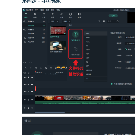
第
四
步：
导出视频