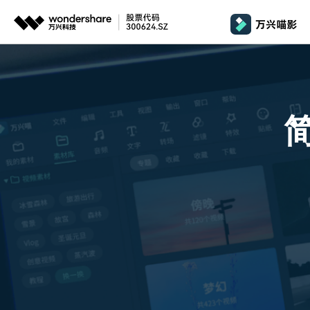
推荐产品
政
AIGC数字创意
平台
产品系统
文章资讯
政企服务
AI 
视频创意
绘图创意
企业
基础教学
影
代理
万兴剧厂
万兴图示
AI驱动的一站式精品影视内容创作平台
一站式办公绘图
桌面版
Window
AI 
效果特效
娱
客户
万兴喵影
万兴脑图
剪辑教程
影
MacOS 
所有人工智能
AI赋能，你也是剪辑大师
基于云的跨端思
自制教程
游
Harmony
万兴天幕
商用无忧
一句话生成视频/图片/音乐
视频抠图
教
全新AI灵感加速器
Wondershare SelfyzAI
音频剪辑
方位赋能商业视频
学
移动端
iOS & An
让照片动起来
文本字幕
企
颜色编辑