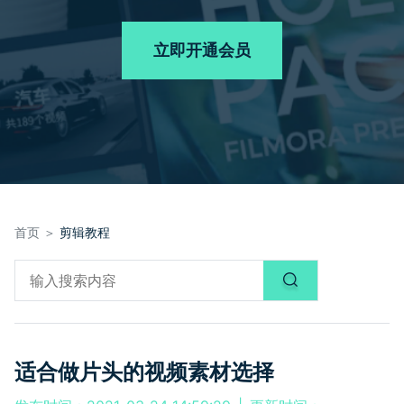
品牌合作故事
其他
产品支持
客服热线：
4000-300624
AI 视频续写
NEW
立即开通会员
登录
立即购买
产品信息
声音
文本
首页 ＞
剪辑教程
适合做片头的视频素材选择