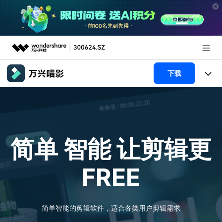
推荐产品
下载
AIGC数字创意
政企服务
产品
实用工具
新闻中心
产品系统
AI功能
简单 智能
让剪辑更
关于万兴
产品功能
视频/照片
解决方案
FREE
加入我们
AI 文本转视频
NEW
政企服务
使用教程
帮助中心
AI 图生视频
NEW
专业创作人群
文章资讯
简单智能的剪辑软件，适合各类用户剪辑需求
帮助中心
AI 绘画