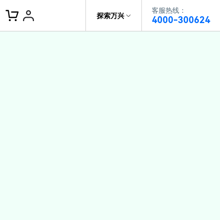
客服热线：
客服热线：
探索万兴
4000-300624
4000-300624
了解万兴
作故事
文本
图文教程
V15
供全面、系统的学习路径，帮助
科技
政企服务
户从入门到精通产品。
AI 视频翻译
资源特效
蒙版首发
关于万兴
AI 写文案
视频教程
|
入门必看
Bilibili
题文字
视频特效
着达人视频学剪辑， 小白也能
新闻中心
动感字幕
转特效大片
径动画
工程模板
HOT
决方案
加入我们
视频滤镜
画
喵影学社
|
0基础实战
限免
供人门到精通的全方位视频剪辑
帮助中心
音频库
标题编辑
程满足各类场景的创作需求
数据化模板
NEW
百万量内置素材 >