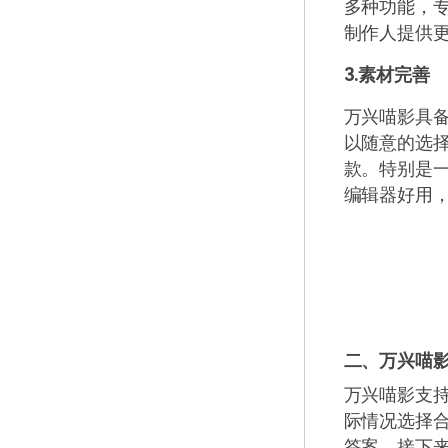
多种功能，
制作人提供
3.素材完善
万兴喵影具
以随意的选
款。特别是
编辑器好用
二、万兴喵
万兴喵影支持W
际情况选择
答案，接下来