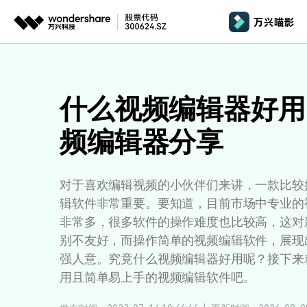
推荐产品
AIGC数字创意
平台
产品系统
文章资讯
政企服务
AI 
视频创意
绘图创意
企业
什么视频编辑器好用
基础教学
影
代理
万兴剧厂
万兴图示
频编辑器分享
AI驱动的一站式精品影视内容创作平台
一站式办公绘图
桌面版
AI 
Windows
效果特效
娱
客户
万兴喵影
万兴脑图
剪辑教程
影
MacOS 
所有人工智能
AI赋能，你也是剪辑大师
基于云的跨端思
对于喜欢编辑视频的小伙伴们来讲，一款比较
自制教程
游
辑软件非常重要。要知道，目前市场中专业的
Harmony
万兴天幕
非常多，很多软件的操作难度也比较高，这对
商用无忧
一句话生成视频/图片/音乐
视频抠图
教
别不友好，而操作简单的视频编辑软件，展现
全新AI灵感加速器
Wondershare SelfyzAI
音频剪辑
方位赋能商业视频
强人意。究竟什么视频编辑器好用呢？接下来
学
移动端
iOS & An
让照片动起来
用且简单易上手的视频编辑软件吧。
文本字幕
企