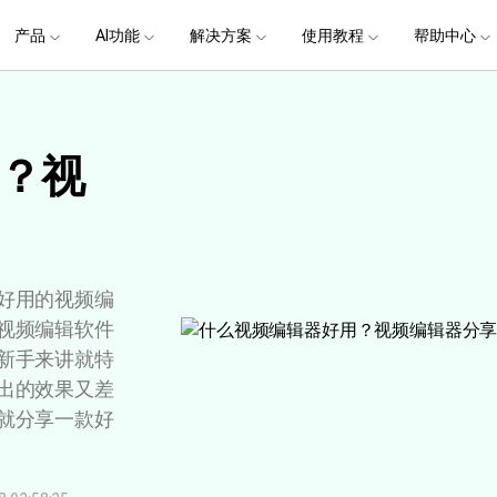
政企服务
新闻中心
关于万兴
产品
AI功能
解决方案
使用教程
加入我们
帮助中心
帮助中心
服务
解决方案
行业应用
实用工具
公司简介
新闻动态
投资者关系
产品支持
视频/照片
产品功能
专业创作人群
产品信息
声音
品牌合
生成
创业历程
活动专题
联系我们
提
用户
文档创意
数字文档
制造业
实用工具
互联网&
？视
用
视娱乐
节日庆典
Vlog剪辑
常见问题
AI 文本转视频
党政宣传
版本日志
AI 音色克隆
华为鸿蒙
NEW
V15
社会责任
供应商合作
商
创意绘图
视频
交通运输
音频
教育
文本
万兴PDF
万兴恢复专家
了解最新迭代信息，体验最新功能
排除产品使用故障
快速打造高级大气的党政宣传片
万兴喵影鸿
利器
秒会的全能PDF编辑神器
简单高效的数据管理软件
AI 图生视频
提效
NEW
AI 生成音效
 版本
NEW
乐剪辑
婚礼视频
日常视频
案例
视频创意
金融&银行
电力资源
AI 积分说明
设备支持
教育培训
时间轴剪辑
智能初剪
视频标
跟
万兴HiPDF
万兴易修
了解AI 积分消耗规则
了解支持的系统、CPU和GPU信息
轻松制作有颜有料的知识教程
AI 绘画
文字转语音
视制作
生日聚会
生活Vlog
版本
玩
工具 >
关键帧
高光卡点
文字路
维导图软件
一站式在线PDF解决方案
视频/照片修复一站式解
好用的视频编
授权说明
产品社区
新闻传媒
戏电竞
节日活动
AI 视频续写
NEW
AI 音乐生成
视频编辑软件
OS 版本
钢笔工具
音频闪避
文字动
NEW
万兴素材
在线社区，与产品经理 1 v 1
一键输出专业精良的资讯报道
新手来讲就特
提
平面追踪
NEW
音视频同步
花字与
电商运营
育培训
广告宣传
课
出的效果又差
，提升团队协作效率，全
免费下载
免费下载
批量生产高转化率的带货营销视频
创作过程
就分享一款好
校教育
电商视频
droid 版本
发现更多功能 >
自媒体创作
业培训
快人一步剪辑高流量的爆款视频