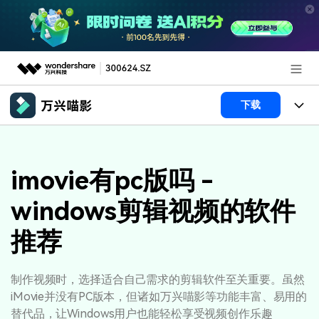
推荐产品
下载
AIGC数字创意
政企服务
产品
实用工具
产品系统
imovie有pc版吗 -
新闻中心
AI功能
windows剪辑视频的软件
产品功能
视频/照片
解决方案
关于万兴
推荐
AI 文本转视频
NEW
政企服务
使用教程
加入我们
AI 图生视频
NEW
专业创作人群
文章资讯
帮助中心
制作视频时，选择适合自己需求的剪辑软件至关重要。虽然
帮助中心
AI 绘画
iMovie并没有PC版本，但诸如万兴喵影等功能丰富、易用的
品牌合作故事
其他
产品支持
替代品，让Windows用户也能轻松享受视频创作乐趣
AI 视频续写
NEW