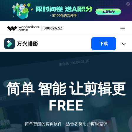
推荐产品
下载
AIGC数字创意
政企服务
产品
实用工具
新闻中心
产品系统
AI功能
简单 智能
让剪辑更
关于万兴
产品功能
视频/照片
解决方案
FREE
加入我们
AI 文本转视频
NEW
政企服务
使用教程
帮助中心
AI 图生视频
NEW
专业创作人群
文章资讯
简单智能的剪辑软件，适合各类用户剪辑需求
帮助中心
AI 绘画