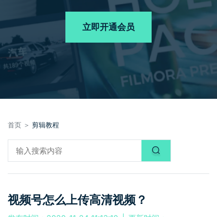
品牌合作故事
其他
产品支持
客服热线：
4000-300624
AI 视频续写
NEW
立即开通会员
登录
立即购买
产品信息
声音
文本
首页 ＞
剪辑教程
视频号怎么上传高清视频？