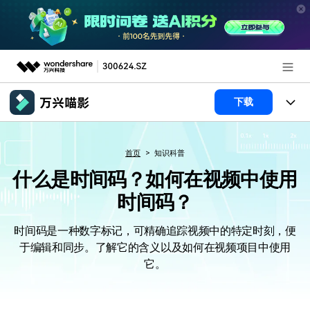
推荐产品
下载
AIGC数字创意
政企服务
产品
首页
知识科普
实用工具
产品系统
新闻中心
AI功能
什么是时间码？如何在视频中使用
时间码？
产品功能
视频/照片
解决方案
关于万兴
AI 文本转视频
时间码是一种数字标记，可精确追踪视频中的特定时刻，便
NEW
政企服务
使用教程
加入我们
于编辑和同步。了解它的含义以及如何在视频项目中使用
AI 图生视频
NEW
它。
专业创作人群
文章资讯
帮助中心
帮助中心
AI 绘画
品牌合作故事
其他
产品支持
AI 视频续写
NEW