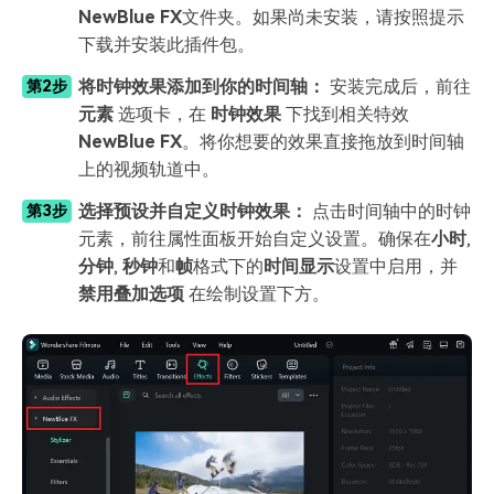
NewBlue FX
文件夹。如果尚未安装，请按照提示
下载并安装此插件包。
将时钟效果添加到你的时间轴：
安装完成后，前往
第2步
元素
选项卡，在
时钟效果
下找到相关特效
NewBlue FX
。将你想要的效果直接拖放到时间轴
上的视频轨道中。
选择预设并自定义时钟效果：
点击时间轴中的时钟
第3步
元素，前往属性面板开始自定义设置。确保在
小时
,
分钟
,
秒钟
和
帧
格式下的
时间显示
设置中启用，并
禁用叠加选项
在绘制设置下方。