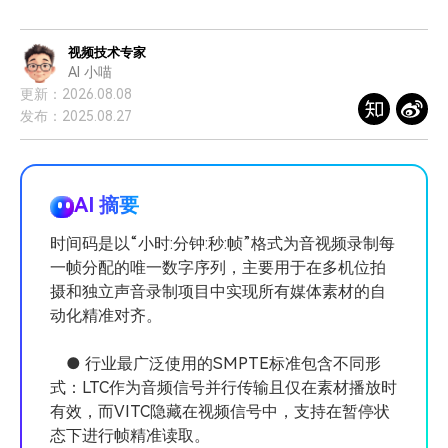
登录
立即购买
客服热线：
4000-300624
产品信息
声音
视频技术专家
AI 小喵
文本
更新：2026.08.08
发布：2025.08.27
AI 摘要
时间码是以“小时:分钟:秒:帧”格式为音视频录制每
一帧分配的唯一数字序列，主要用于在多机位拍
摄和独立声音录制项目中实现所有媒体素材的自
动化精准对齐。
● 行业最广泛使用的SMPTE标准包含不同形
式：LTC作为音频信号并行传输且仅在素材播放时
有效，而VITC隐藏在视频信号中，支持在暂停状
态下进行帧精准读取。