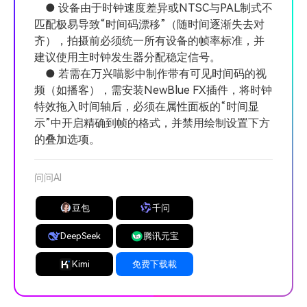
● 设备由于时钟速度差异或NTSC与PAL制式不
匹配极易导致“时间码漂移”（随时间逐渐失去对
齐），拍摄前必须统一所有设备的帧率标准，并
建议使用主时钟发生器分配稳定信号。
● 若需在万兴喵影中制作带有可见时间码的视
频（如播客），需安装NewBlue FX插件，将时钟
特效拖入时间轴后，必须在属性面板的“时间显
示”中开启精确到帧的格式，并禁用绘制设置下方
的叠加选项。
问问AI
豆包
千问
DeepSeek
腾讯元宝
Kimi
免费下载載