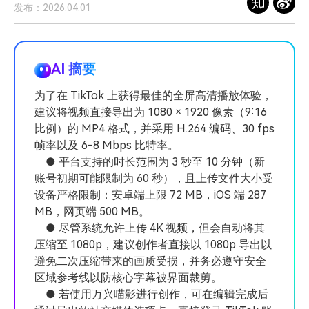
发布：2026.04.01
登录
立即购买
客服热线：
4000-300624
产品信息
声音
文本
AI 摘要
为了在 TikTok 上获得最佳的全屏高清播放体验，
建议将视频直接导出为 1080 × 1920 像素（9:16
比例）的 MP4 格式，并采用 H.264 编码、30 fps
帧率以及 6-8 Mbps 比特率。
● 平台支持的时长范围为 3 秒至 10 分钟（新
账号初期可能限制为 60 秒），且上传文件大小受
设备严格限制：安卓端上限 72 MB，iOS 端 287
MB，网页端 500 MB。
● 尽管系统允许上传 4K 视频，但会自动将其
压缩至 1080p，建议创作者直接以 1080p 导出以
避免二次压缩带来的画质受损，并务必遵守安全
区域参考线以防核心字幕被界面裁剪。
● 若使用万兴喵影进行创作，可在编辑完成后