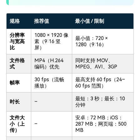
规格
推荐值
最小值 / 限制
分辨率
1080 × 1920 像
最小值：720 ×
与宽高
素（9:16 竖
1280（9:16）
比
屏）
文件格
MP4（H.264
同时支持 MOV、
式
编码）优先
MPEG、AVI、3GP
30 fps（流畅
最高支持 60 fps（24–
帧率
播放）
60 fps 范围）
最短：3 秒；最长：10
时长
–
分钟
文件大
安卓：72 MB；iOS：
小（上
–
287 MB；网页端：500
传）
MB