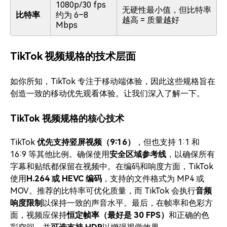
1080p/30 fps
无硬性最小值，但比特率
比特率
约为 6–8
越高 = 质量越好
Mbps
TikTok 视频规格的技术层面
如你所知，TikTok 专注于移动端体验，因此这些规格旨在
创造一致的移动优先观看体验。让我们深入了解一下。
TikTok 视频规格的核心技术
TikTok
优先支持竖屏视频（9:16）
，但也支持 1:1 和
16:9 等其他比例。确保使用
安全区域参考线
，以确保所有
字幕和贴纸都保留在视频中。在编码和响度方面，TikTok
使用
H.264 或 HEVC 编码
，支持的文件格式为 MP4 或
MOV。推荐的比特率可优化质量，而 TikTok 会执行
音频
响度限制
以保持一致的声音水平。最后，在帧率和色彩方
面，视频应保持
恒定帧率（最好是 30 FPS）
和正确的色