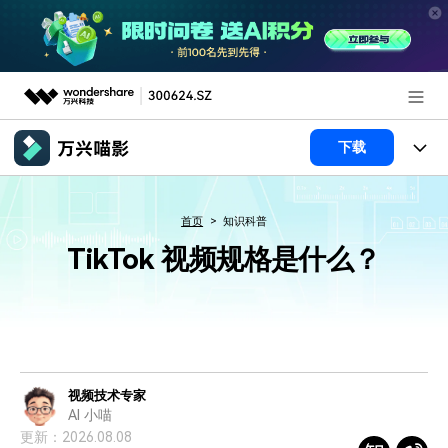
推荐产品
下载
AIGC数字创意
政企服务
产品
首页
知识科普
实用工具
产品系统
新闻中心
AI功能
TikTok 视频规格是什么？
产品功能
视频/照片
解决方案
关于万兴
AI 文本转视频
NEW
政企服务
使用教程
加入我们
AI 图生视频
NEW
专业创作人群
文章资讯
帮助中心
帮助中心
视频技术专家
AI 绘画
AI 小喵
品牌合作故事
其他
产品支持
更新：2026.08.08
AI 视频续写
NEW