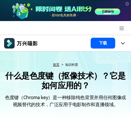
推荐产品
下载
AIGC数字创意
政企服务
产品
首页
知识科普
实用工具
产品系统
新闻中心
AI功能
什么是色度键（抠像技术）？它是
如何应用的？
产品功能
视频/照片
解决方案
关于万兴
AI 文本转视频
色度键（Chroma key）是一种移除纯色背景并用任何图像或
NEW
政企服务
使用教程
加入我们
视频替代的技术，广泛应用于电影制作和直播领域。
AI 图生视频
NEW
专业创作人群
文章资讯
帮助中心
帮助中心
AI 绘画
品牌合作故事
其他
产品支持
AI 视频续写
NEW