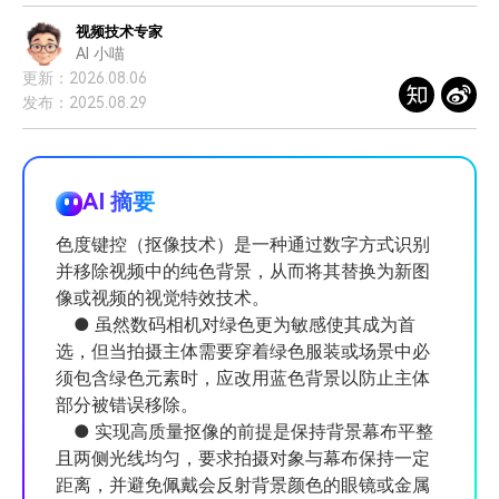
登录
立即购买
客服热线：
4000-300624
视频技术专家
产品信息
声音
AI 小喵
更新：2026.08.06
文本
发布：2025.08.29
AI 摘要
色度键控（抠像技术）是一种通过数字方式识别
并移除视频中的纯色背景，从而将其替换为新图
像或视频的视觉特效技术。
● 虽然数码相机对绿色更为敏感使其成为首
选，但当拍摄主体需要穿着绿色服装或场景中必
须包含绿色元素时，应改用蓝色背景以防止主体
部分被错误移除。
● 实现高质量抠像的前提是保持背景幕布平整
且两侧光线均匀，要求拍摄对象与幕布保持一定
距离，并避免佩戴会反射背景颜色的眼镜或金属