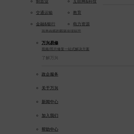
制造业
互联网&科技
实用工具
交通运输
教育
金融&银行
电力资源
万兴恢复专家
简单高效的数据管理软件
万兴易修
视频/照片修复一站式解决方案
了解万兴
政企服务
关于万兴
新闻中心
加入我们
帮助中心