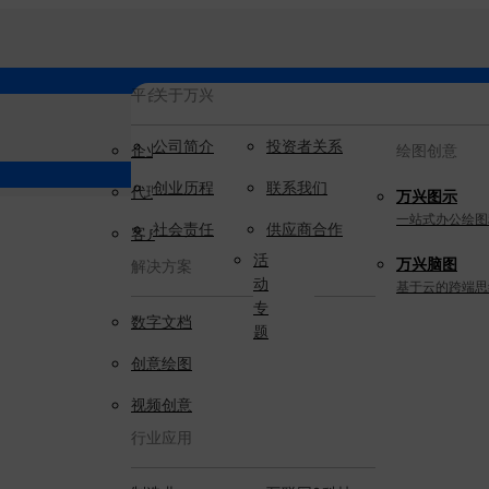
平台服务
AIGC数字创意
关于万兴
新闻中心
公司简介
新
投资者关系
企业用户
视频创意
绘图创意
闻
创业历程
联系我们
代理商
动
万兴剧厂
万兴图示
态
AI驱动的一站式精品影视内容创作平
一站式办公绘图
社会责任
供应商合作
客户案例
台
活
万兴脑图
解决方案
动
万兴喵影
基于云的跨端思
专
AI赋能，你也是剪辑大师
数字文档
题
万兴天幕
创意绘图
一句话生成视频/图片/音乐
视频创意
Wondershare SelfyzAI
行业应用
让照片动起来
实用工具