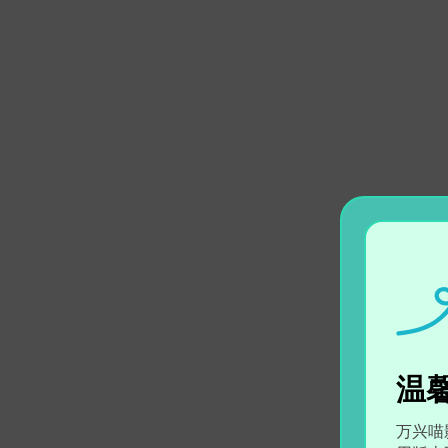
温馨
万兴喵