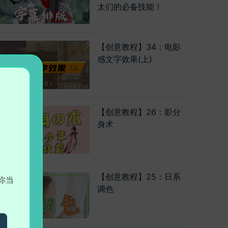
太们的必备技能！
【创意教程】34：电影
感文字效果(上)
【创意教程】26：影分
身术
【创意教程】25：日系
你当
调色