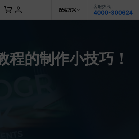
客服热线：
客服热线：
探索万兴
4000-300624
4000-300624
了解万兴
作故事
文本
图文教程
V15
提供全面、系统的学习路径，帮助
科技
政企服务
用户从入门到精通产品。
AI 视频翻译
类教程的制作小技巧！
资源特效
蒙版首发
关于万兴
AI 写文案
视频教程
|
入门必看
Bilibili
题文字
视频特效
着达人视频学剪辑， 小白也能
新闻中心
动感字幕
玩转特效大片
径动画
工程模板
HOT
决方案
加入我们
视频滤镜
画
喵影学社
|
0基础实战
限免
提供人门到精通的全方位视频剪辑
帮助中心
音频库
标题编辑
课程满足各类场景的创作需求
数据化模板
NEW
百万量内置素材 >