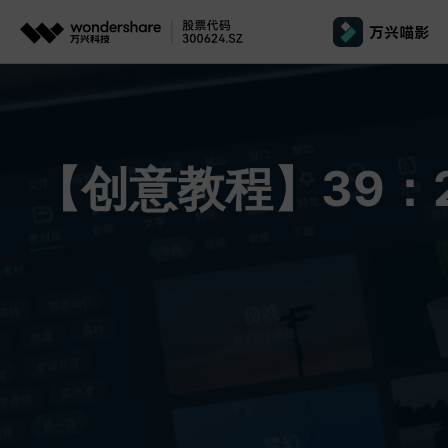
推荐产品
政
AIGC数字创意
平台
产品系统
文章资讯
政企服务
AI 
视频创意
绘图创意
企业
基础教学
影
【创意教程】39：
代理
万兴剧厂
万兴图示
AI驱动的一站式精品影视内容创作平台
一站式办公绘图
桌面版
Window
AI 
效果特效
娱
客户
万兴喵影
万兴脑图
剪辑教程
影
MacOS 
所有人工智能
AI赋能，你也是剪辑大师
基于云的跨端思
自制教程
游
Harmony
万兴天幕
商用无忧
一句话生成视频/图片/音乐
视频抠图
教
全新AI灵感加速器
Wondershare SelfyzAI
音频剪辑
方位赋能商业视频
学
移动端
iOS & An
让照片动起来
文本字幕
企
颜色编辑