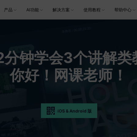
产品
AI功能
解决方案
使用教程
加入我们
帮助中心
帮助中心
企服务
新闻中心
关于万兴
服务
解决方案
行业应用
实用工具
公司简介
新闻动态
投资者关系
产品支持
视频/照片
产品功能
专业创作人群
产品信息
声音
品牌合
生成
创业历程
活动专题
联系我们
用户
文档创意
数字文档
制造业
实用工具
互联网&
视娱乐
节日庆典
Vlog剪辑
常见问题
AI 文本转视频
党政宣传
版本日志
AI 音色克隆
华为鸿蒙
NEW
V15
2分钟学会3个讲解
社会责任
供应商合作
商
创意绘图
视频
交通运输
音频
教育
文本
万兴PDF
万兴恢复专家
了解最新迭代信息，体验最新功能
排除产品使用故障
快速打造高级大气的党政宣传片
万兴喵影鸿
利器
秒会的全能PDF编辑神器
简单高效的数据管理软件
AI 图生视频
AI 生成音效
NEW
s 版本
提效
NEW
乐剪辑
婚礼视频
日常视频
案例
视频创意
金融&银行
电力资源
AI 积分说明
设备支持
教育培训
你好！网课老师！
时间轴剪辑
智能初剪
视频标
跟
万兴HiPDF
万兴易修
了解AI 积分消耗规则
了解支持的系统、CPU和GPU信息
轻松制作有颜有料的知识教程
AI 绘画
文字转语音
视制作
生日聚会
生活Vlog
版本
工具 >
关键帧
高光卡点
文字路
维导图软件
一站式在线PDF解决方案
视频/照片修复一站式解
授权说明
产品社区
新闻传媒
戏电竞
节日活动
AI 视频续写
AI 音乐生成
NEW
OS 版本
钢笔工具
音频闪避
文字动
NEW
万兴素材
在线社区，与产品经理 1 v 1
一键输出专业精良的资讯报道
平面追踪
音视频同步
花字与
NEW
电商运营
育培训
广告宣传
，提升团队协作效率，全
免费下载
iOS & Android 版
批量生产高转化率的带货营销视频
免费下载
创作过程
校教育
电商视频
droid 版本
发现更多功能 >
自媒体创作
业培训
快人一步剪辑高流量的爆款视频