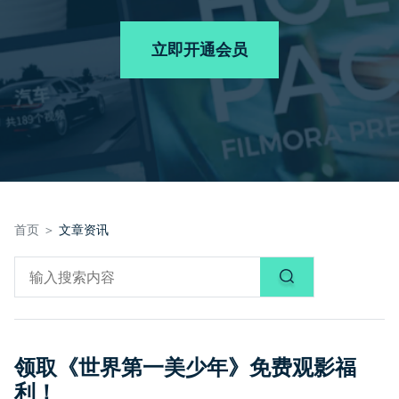
品牌合作故事
其他
产品支持
客服热线：
4000-300624
AI 视频续写
NEW
立即开通会员
登录
立即购买
产品信息
声音
文本
首页 ＞
文章资讯
领取《世界第一美少年》免费观影福
利！