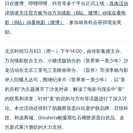
日在微博、哔哩哔哩、抖音等多个平台正式上线，
具体活动
详情请关注官方账号@万兴喵影（B站、微博）@现在看电
影（B站）@看电影（微博）
，参加就有机会获得现金奖
励。
北京时间12月6日（周一）下午14:00，由传影集团主办、
万兴喵影联合主办、小猪优版协办的《世界第一美少年》沙
龙活动在北京三里屯三克映画举办。《盲井》导演李杨与影
评人陀螺凡达可，围绕纪录片《世界第一美少年》，以“美
的历程”为主题展开了沙龙对谈，解读了电影与现实中“美”
的联系和演变，针对“美”的目的与方向等话题进行了深入讨
论。本次活动还得到了肌频胶原蛋白抗衰护肤品牌、百悟科
技、和选商城、Gloshots帕曼斯红石榴胶原蛋白饮品、走
岂新式果汁酒饮的大力支持。