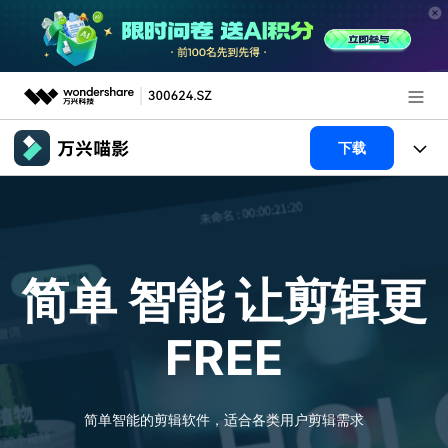
推荐产品
下载
AIGC数字创意
政企服务
产品
实用工具
新闻中心
产品系统
AI功能
简单 智能
让剪辑更
关于万兴
产品功能
视频/照片
解决方案
FREE
加入我们
AI 文本转视频
NEW
政企服务
使用教程
帮助中心
AI 图生视频
NEW
专业创作人群
文章资讯
简单智能的剪辑软件，适合各类用户剪辑需求
帮助中心
AI 绘画