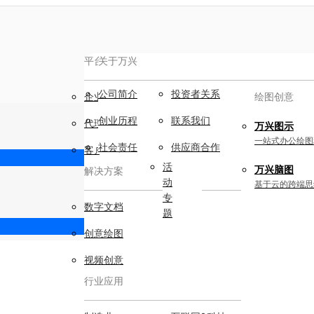
平台服务
AIGC数字创意
关于万兴
新闻中心
公司简介
新
投资者关系
企业用户
视频创意
绘图创意
闻
创业历程
联系我们
代理商
动
万兴剧厂
万兴图示
态
AI驱动的一站式精品影视内容创作平
一站式办公绘图
社会责任
供应商合作
客户案例
台
活
万兴脑图
解决方案
动
万兴喵影
基于云的跨端思
专
AI赋能，你也是剪辑大师
数字文档
题
万兴天幕
创意绘图
一句话生成视频/图片/音乐
视频创意
Wondershare SelfyzAI
行业应用
让照片动起来
实用工具