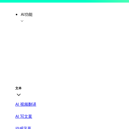
AI功能
文本
AI 视频翻译
AI 写文案
动感字幕