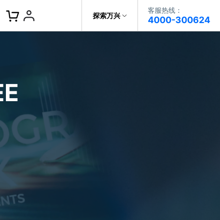
客服热线：
客服热线：
探索万兴
4000-300624
4000-300624
了解万兴
作故事
文本
图文教程
V15
提供全面、系统的学习路径，帮助
科技
政企服务
用户从入门到精通产品。
AI 视频翻译
E
资源特效
蒙版首发
关于万兴
AI 写文案
视频教程
|
入门必看
Bilibili
题文字
视频特效
着达人视频学剪辑， 小白也能
新闻中心
动感字幕
玩转特效大片
径动画
工程模板
HOT
决方案
加入我们
视频滤镜
画
喵影学社
|
0基础实战
限免
提供人门到精通的全方位视频剪辑
帮助中心
音频库
标题编辑
课程满足各类场景的创作需求
数据化模板
NEW
百万量内置素材 >