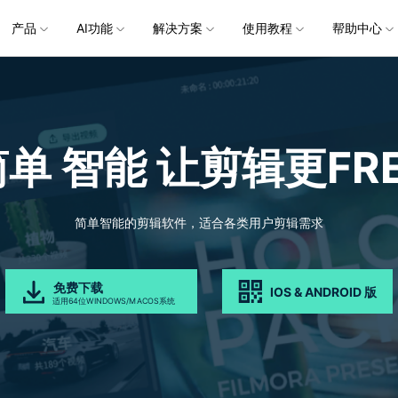
企服务
产品
新闻中心
AI功能
解决方案
关于万兴
使用教程
加入我们
帮助中心
帮助中心
服务
解决方案
行业应用
实用工具
公司简介
新闻动态
投资者关系
产品支持
视频/照片
产品功能
专业创作人群
产品信息
声音
品牌合
生成
创业历程
活动专题
联系我们
用户
文档创意
数字文档
制造业
实用工具
互联网&
视娱乐
节日庆典
Vlog剪辑
常见问题
AI 文本转视频
党政宣传
版本日志
AI 音色克隆
华为鸿蒙
NEW
V15
简单 智能
让剪辑更FRE
社会责任
供应商合作
商
创意绘图
视频
交通运输
音频
教育
文本
万兴PDF
万兴恢复专家
了解最新迭代信息，体验最新功能
排除产品使用故障
快速打造高级大气的党政宣传片
万兴喵影鸿
利器
秒会的全能PDF编辑神器
简单高效的数据管理软件
AI 图生视频
AI 生成音效
NEW
s 版本
提效
NEW
乐剪辑
婚礼视频
日常视频
案例
视频创意
金融&银行
电力资源
AI 积分说明
设备支持
教育培训
时间轴剪辑
智能初剪
视频标
跟
万兴HiPDF
万兴易修
了解AI 积分消耗规则
了解支持的系统、CPU和GPU信息
轻松制作有颜有料的知识教程
AI 绘画
文字转语音
视制作
生日聚会
生活Vlog
版本
简单智能的剪辑软件，适合各类用户剪辑需求
工具 >
关键帧
高光卡点
文字路
维导图软件
一站式在线PDF解决方案
视频/照片修复一站式解
授权说明
产品社区
新闻传媒
戏电竞
节日活动
AI 视频续写
AI 音乐生成
NEW
OS 版本
钢笔工具
音频闪避
文字动
NEW
万兴素材
在线社区，与产品经理 1 v 1
一键输出专业精良的资讯报道
免费下载
IOS & ANDROID 版
平面追踪
音视频同步
花字与
NEW
电商运营
育培训
广告宣传
适用64位WINDOWS/MACOS系统
，提升团队协作效率，全
免费下载
免费下载
批量生产高转化率的带货营销视频
创作过程
校教育
电商视频
droid 版本
发现更多功能 >
自媒体创作
业培训
快人一步剪辑高流量的爆款视频