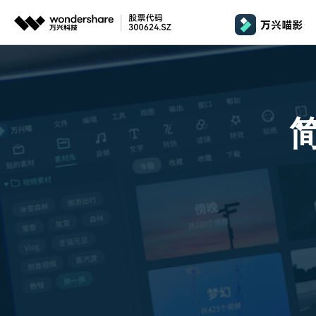
推荐产品
政
AIGC数字创意
平台
产品系统
文章资讯
政企服务
AI 
视频创意
绘图创意
企业
基础教学
影
代理
万兴剧厂
万兴图示
AI驱动的一站式精品影视内容创作平台
一站式办公绘图
桌面版
Window
AI 
效果特效
娱
客户
万兴喵影
万兴脑图
剪辑教程
影
MacOS 
所有人工智能
AI赋能，你也是剪辑大师
基于云的跨端思
自制教程
游
Harmony
万兴天幕
商用无忧
一句话生成视频/图片/音乐
视频抠图
教
全新AI灵感加速器
Wondershare SelfyzAI
音频剪辑
方位赋能商业视频
学
移动端
iOS & An
让照片动起来
文本字幕
企
颜色编辑