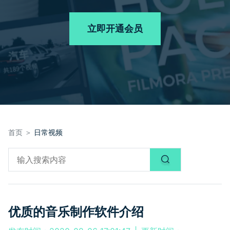
品牌合作故事
其他
产品支持
客服热线：
4000-300624
AI 视频续写
NEW
立即开通会员
登录
立即购买
产品信息
声音
文本
首页 ＞
日常视频
优质的音乐制作软件介绍