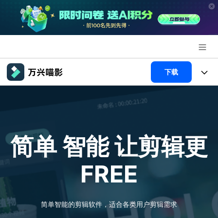
推荐产品
下载
AIGC数字创意
政企服务
产品
实用工具
新闻中心
产品系统
AI功能
简单 智能
让剪辑更
关于万兴
产品功能
视频/照片
解决方案
FREE
加入我们
AI 文本转视频
NEW
政企服务
使用教程
帮助中心
AI 图生视频
NEW
专业创作人群
文章资讯
简单智能的剪辑软件，适合各类用户剪辑需求
帮助中心
AI 绘画