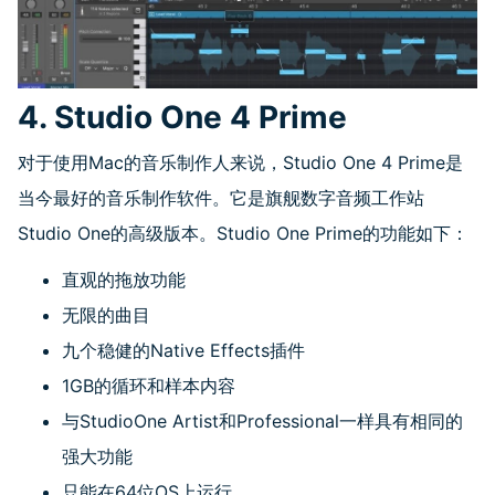
4. Studio One 4 Prime
对于使用
Mac
的音乐制作人来说，
Studio One 4 Prime
是
当今最好的音乐制作软件。它是旗舰数字音频工作站
Studio One
的高级版本。
Studio One Prime
的功能如下：
直观的拖放功能
无限的曲目
九个稳健的
Native Effects
插件
1GB的循环和样本内容
与
StudioOne Artist
和
Professional
一样具有相同的
强大功能
只能在
64
位
OS
上运行