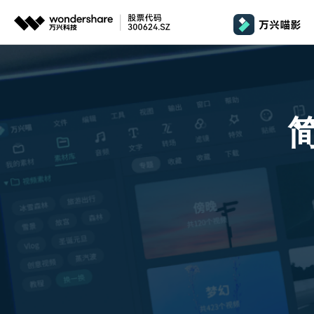
推荐产品
政
AIGC数字创意
平台
产品系统
文章资讯
政企服务
AI 
视频创意
绘图创意
企业
基础教学
影
代理
万兴剧厂
万兴图示
AI驱动的一站式精品影视内容创作平台
一站式办公绘图
桌面版
Window
AI 
效果特效
娱
客户
万兴喵影
万兴脑图
剪辑教程
影
MacOS 
所有人工智能
AI赋能，你也是剪辑大师
基于云的跨端思
自制教程
游
Harmony
万兴天幕
商用无忧
一句话生成视频/图片/音乐
视频抠图
教
全新AI灵感加速器
Wondershare SelfyzAI
音频剪辑
方位赋能商业视频
学
移动端
iOS & An
让照片动起来
文本字幕
企
颜色编辑