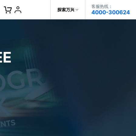
客服热线：
客服热线：
探索万兴
4000-300624
4000-300624
了解万兴
作故事
文本
图文教程
V15
提供全面、系统的学习路径，帮助
科技
政企服务
用户从入门到精通产品。
AI 视频翻译
E
资源特效
蒙版首发
关于万兴
AI 写文案
视频教程
|
入门必看
Bilibili
题文字
视频特效
着达人视频学剪辑， 小白也能
新闻中心
动感字幕
玩转特效大片
径动画
工程模板
HOT
决方案
加入我们
视频滤镜
画
喵影学社
|
0基础实战
限免
提供人门到精通的全方位视频剪辑
帮助中心
音频库
标题编辑
课程满足各类场景的创作需求
数据化模板
NEW
百万量内置素材 >