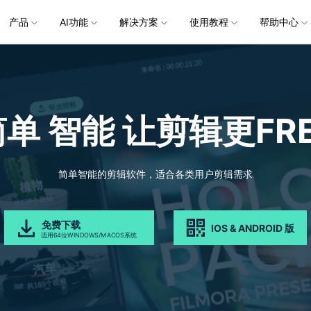
企服务
产品
新闻中心
AI功能
解决方案
关于万兴
使用教程
加入我们
帮助中心
帮助中心
服务
解决方案
行业应用
实用工具
公司简介
新闻动态
投资者关系
产品支持
视频/照片
产品功能
专业创作人群
产品信息
声音
品牌合
生成
创业历程
活动专题
联系我们
用户
文档创意
数字文档
制造业
实用工具
互联网&
视娱乐
节日庆典
Vlog剪辑
常见问题
AI 文本转视频
党政宣传
版本日志
AI 音色克隆
华为鸿蒙
NEW
V15
简单 智能
让剪辑更FRE
社会责任
供应商合作
商
创意绘图
视频
交通运输
音频
教育
文本
万兴PDF
万兴恢复专家
了解最新迭代信息，体验最新功能
排除产品使用故障
快速打造高级大气的党政宣传片
万兴喵影鸿
利器
秒会的全能PDF编辑神器
简单高效的数据管理软件
AI 图生视频
AI 生成音效
NEW
s 版本
提效
NEW
乐剪辑
婚礼视频
日常视频
案例
视频创意
金融&银行
电力资源
AI 积分说明
设备支持
教育培训
时间轴剪辑
智能初剪
视频标
跟
万兴HiPDF
万兴易修
了解AI 积分消耗规则
了解支持的系统、CPU和GPU信息
轻松制作有颜有料的知识教程
AI 绘画
文字转语音
视制作
生日聚会
生活Vlog
版本
简单智能的剪辑软件，适合各类用户剪辑需求
工具 >
关键帧
高光卡点
文字路
维导图软件
一站式在线PDF解决方案
视频/照片修复一站式解
授权说明
产品社区
新闻传媒
戏电竞
节日活动
AI 视频续写
AI 音乐生成
NEW
OS 版本
钢笔工具
音频闪避
文字动
NEW
万兴素材
在线社区，与产品经理 1 v 1
一键输出专业精良的资讯报道
免费下载
IOS & ANDROID 版
平面追踪
音视频同步
花字与
NEW
电商运营
育培训
广告宣传
适用64位WINDOWS/MACOS系统
，提升团队协作效率，全
免费下载
免费下载
批量生产高转化率的带货营销视频
创作过程
校教育
电商视频
droid 版本
发现更多功能 >
自媒体创作
业培训
快人一步剪辑高流量的爆款视频