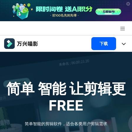
推荐产品
下载
AIGC数字创意
政企服务
产品
实用工具
新闻中心
产品系统
AI功能
简单 智能
让剪辑更
关于万兴
产品功能
视频/照片
解决方案
FREE
加入我们
AI 文本转视频
NEW
政企服务
使用教程
帮助中心
AI 图生视频
NEW
专业创作人群
文章资讯
简单智能的剪辑软件，适合各类用户剪辑需求
帮助中心
AI 绘画