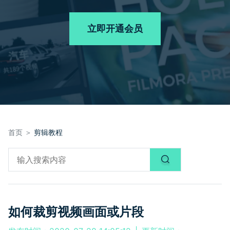
品牌合作故事
其他
产品支持
客服热线：
4000-300624
AI 视频续写
NEW
立即开通会员
登录
立即购买
产品信息
声音
文本
首页 ＞
剪辑教程
如何裁剪视频画面或片段