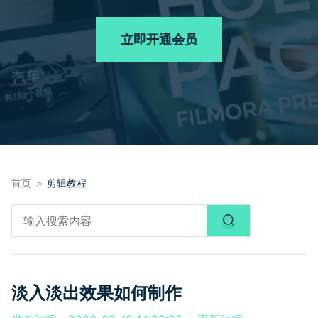
品牌合作故事
其他
产品支持
客服热线：
4000-300624
AI 视频续写
NEW
立即开通会员
登录
立即购买
产品信息
声音
文本
首页 ＞
剪辑教程
淡入淡出效果如何制作