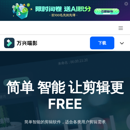
推荐产品
下载
AIGC数字创意
政企服务
产品
实用工具
新闻中心
产品系统
AI功能
简单 智能
让剪辑更
关于万兴
产品功能
视频/照片
解决方案
FREE
加入我们
AI 文本转视频
NEW
政企服务
使用教程
帮助中心
AI 图生视频
NEW
专业创作人群
文章资讯
简单智能的剪辑软件，适合各类用户剪辑需求
帮助中心
AI 绘画