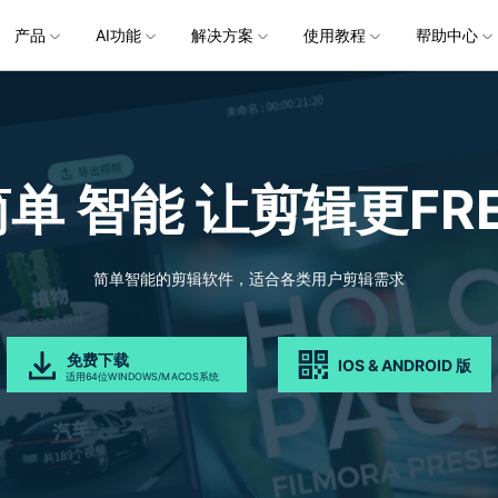
企服务
产品
新闻中心
AI功能
解决方案
关于万兴
使用教程
加入我们
帮助中心
帮助中心
服务
解决方案
行业应用
实用工具
公司简介
新闻动态
投资者关系
产品支持
视频/照片
产品功能
专业创作人群
产品信息
声音
品牌合
生成
创业历程
活动专题
联系我们
用户
文档创意
数字文档
制造业
实用工具
互联网&
视娱乐
节日庆典
Vlog剪辑
常见问题
AI 文本转视频
党政宣传
版本日志
AI 音色克隆
华为鸿蒙
NEW
V15
简单 智能
让剪辑更FRE
社会责任
供应商合作
商
创意绘图
视频
交通运输
音频
教育
文本
万兴PDF
万兴恢复专家
了解最新迭代信息，体验最新功能
排除产品使用故障
快速打造高级大气的党政宣传片
万兴喵影鸿
利器
秒会的全能PDF编辑神器
简单高效的数据管理软件
AI 图生视频
AI 生成音效
NEW
s 版本
提效
NEW
乐剪辑
婚礼视频
日常视频
案例
视频创意
金融&银行
电力资源
AI 积分说明
设备支持
教育培训
时间轴剪辑
智能初剪
视频标
跟
万兴HiPDF
万兴易修
了解AI 积分消耗规则
了解支持的系统、CPU和GPU信息
轻松制作有颜有料的知识教程
AI 绘画
文字转语音
视制作
生日聚会
生活Vlog
版本
简单智能的剪辑软件，适合各类用户剪辑需求
工具 >
关键帧
高光卡点
文字路
维导图软件
一站式在线PDF解决方案
视频/照片修复一站式解
授权说明
产品社区
新闻传媒
戏电竞
节日活动
AI 视频续写
AI 音乐生成
NEW
OS 版本
钢笔工具
音频闪避
文字动
NEW
万兴素材
在线社区，与产品经理 1 v 1
一键输出专业精良的资讯报道
免费下载
IOS & ANDROID 版
平面追踪
音视频同步
花字与
NEW
电商运营
育培训
广告宣传
适用64位WINDOWS/MACOS系统
，提升团队协作效率，全
免费下载
免费下载
批量生产高转化率的带货营销视频
创作过程
校教育
电商视频
droid 版本
发现更多功能 >
自媒体创作
业培训
快人一步剪辑高流量的爆款视频