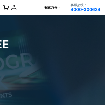
客服热线：
客服热线：
探索万兴
4000-300624
4000-300624
了解万兴
作故事
文本
图文教程
V15
提供全面、系统的学习路径，帮助
科技
政企服务
用户从入门到精通产品。
AI 视频翻译
E
资源特效
蒙版首发
关于万兴
AI 写文案
视频教程
|
入门必看
Bilibili
题文字
视频特效
着达人视频学剪辑， 小白也能
新闻中心
动感字幕
玩转特效大片
径动画
工程模板
HOT
决方案
加入我们
视频滤镜
画
喵影学社
|
0基础实战
限免
提供人门到精通的全方位视频剪辑
帮助中心
音频库
标题编辑
课程满足各类场景的创作需求
数据化模板
NEW
百万量内置素材 >