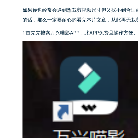
如果你也经常会遇到想裁剪视频尺寸但又找不到合适
的话，那么一定要耐心的看完本片文章，从此再无裁
1.首先先搜索万兴喵影
APP
，此
APP
免费且操作方便