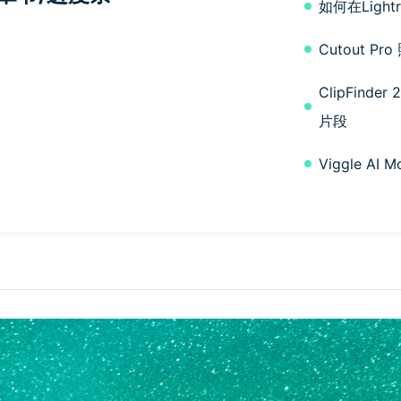
如何在Ligh
Cutout 
ClipFin
片段
Viggle A