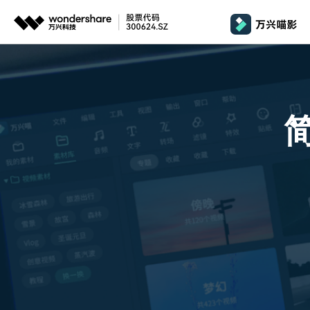
推荐产品
政
AIGC数字创意
平台
产品系统
文章资讯
政企服务
AI 
视频创意
绘图创意
企业
基础教学
影
代理
万兴剧厂
万兴图示
AI驱动的一站式精品影视内容创作平台
一站式办公绘图
桌面版
Window
AI 
效果特效
娱
客户
万兴喵影
万兴脑图
剪辑教程
影
MacOS 
所有人工智能
AI赋能，你也是剪辑大师
基于云的跨端思
自制教程
游
Harmony
万兴天幕
商用无忧
一句话生成视频/图片/音乐
视频抠图
教
全新AI灵感加速器
Wondershare SelfyzAI
音频剪辑
方位赋能商业视频
学
移动端
iOS & An
让照片动起来
文本字幕
企
颜色编辑