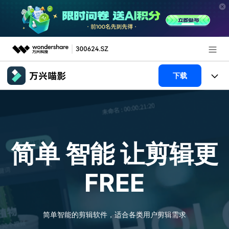
推荐产品
下载
AIGC数字创意
政企服务
产品
实用工具
新闻中心
产品系统
AI功能
简单 智能
让剪辑更
关于万兴
产品功能
视频/照片
解决方案
FREE
加入我们
AI 文本转视频
NEW
政企服务
使用教程
帮助中心
AI 图生视频
NEW
专业创作人群
文章资讯
简单智能的剪辑软件，适合各类用户剪辑需求
帮助中心
AI 绘画