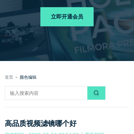
品牌合作故事
其他
产品支持
客服热线：
4000-300624
AI 视频续写
NEW
立即开通会员
登录
立即购买
产品信息
声音
文本
首页 ＞
颜色编辑
高品质视频滤镜哪个好