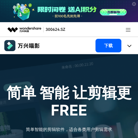
推荐产品
下载
AIGC数字创意
政企服务
产品
实用工具
新闻中心
产品系统
AI功能
简单 智能
让剪辑更
关于万兴
产品功能
视频/照片
解决方案
FREE
加入我们
AI 文本转视频
NEW
政企服务
使用教程
帮助中心
AI 图生视频
NEW
专业创作人群
文章资讯
简单智能的剪辑软件，适合各类用户剪辑需求
帮助中心
AI 绘画