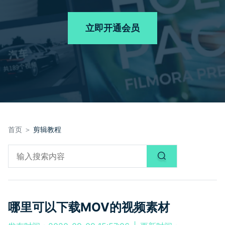
品牌合作故事
其他
产品支持
客服热线：
4000-300624
AI 视频续写
NEW
立即开通会员
登录
立即购买
产品信息
声音
文本
首页 ＞
剪辑教程
哪里可以下载MOV的视频素材