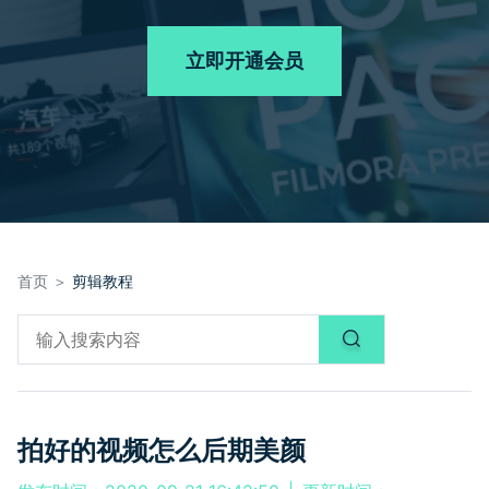
品牌合作故事
其他
产品支持
客服热线：
4000-300624
AI 视频续写
NEW
立即开通会员
登录
立即购买
产品信息
声音
文本
首页 ＞
剪辑教程
拍好的视频怎么后期美颜