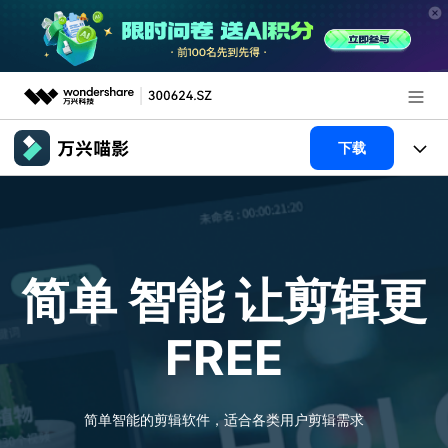
推荐产品
下载
AIGC数字创意
政企服务
产品
实用工具
新闻中心
产品系统
AI功能
简单 智能
让剪辑更
关于万兴
产品功能
视频/照片
解决方案
FREE
加入我们
AI 文本转视频
NEW
政企服务
使用教程
帮助中心
AI 图生视频
NEW
专业创作人群
文章资讯
简单智能的剪辑软件，适合各类用户剪辑需求
帮助中心
AI 绘画