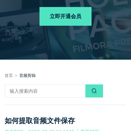
品牌合作故事
其他
产品支持
客服热线：
4000-300624
AI 视频续写
NEW
立即开通会员
登录
立即购买
产品信息
声音
文本
首页 ＞
音频剪辑
如何提取音频文件保存