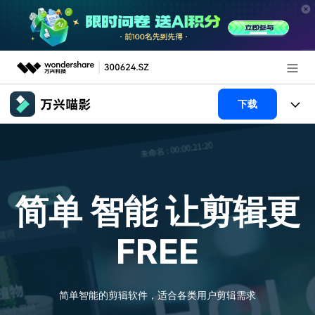
推荐产品
下载
AIGC数字创意
政企服务
产品
实用工具
新闻中心
产品系统
AI功能
简单 智能
让剪辑更
关于万兴
产品功能
视频/照片
解决方案
FREE
加入我们
AI 文本转视频
NEW
政企服务
使用教程
帮助中心
AI 图生视频
NEW
专业创作人群
文章资讯
简单智能的剪辑软件，适合各类用户剪辑需求
帮助中心
AI 绘画