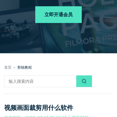
品牌合作故事
其他
产品支持
客服热线：
4000-300624
AI 视频续写
NEW
立即开通会员
登录
立即购买
产品信息
声音
文本
首页 ＞
剪辑教程
视频画面裁剪用什么软件