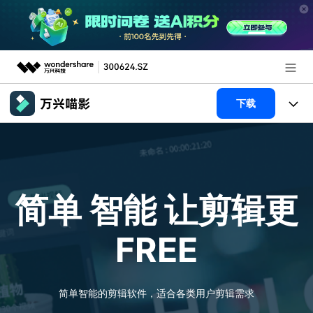
推荐产品
下载
AIGC数字创意
政企服务
产品
实用工具
新闻中心
产品系统
AI功能
简单 智能
让剪辑更
关于万兴
产品功能
视频/照片
解决方案
FREE
加入我们
AI 文本转视频
NEW
政企服务
使用教程
帮助中心
AI 图生视频
NEW
专业创作人群
文章资讯
简单智能的剪辑软件，适合各类用户剪辑需求
帮助中心
AI 绘画