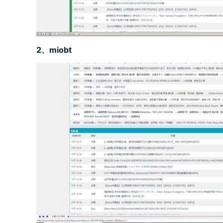
2
、miobt