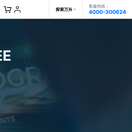
客服热线：
客服热线：
探索万兴
4000-300624
4000-300624
了解万兴
作故事
文本
图文教程
V15
提供全面、系统的学习路径，帮助
科技
政企服务
用户从入门到精通产品。
AI 视频翻译
E
资源特效
蒙版首发
关于万兴
AI 写文案
视频教程
|
入门必看
Bilibili
题文字
视频特效
着达人视频学剪辑， 小白也能
新闻中心
动感字幕
玩转特效大片
径动画
工程模板
HOT
决方案
加入我们
视频滤镜
画
喵影学社
|
0基础实战
限免
提供人门到精通的全方位视频剪辑
帮助中心
音频库
标题编辑
课程满足各类场景的创作需求
数据化模板
NEW
百万量内置素材 >