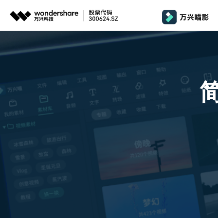
推荐产品
政
AIGC数字创意
平台
产品系统
文章资讯
政企服务
AI 
视频创意
绘图创意
企业
基础教学
影
代理
万兴剧厂
万兴图示
AI驱动的一站式精品影视内容创作平台
一站式办公绘图
桌面版
Window
AI 
效果特效
娱
客户
万兴喵影
万兴脑图
剪辑教程
影
MacOS 
所有人工智能
AI赋能，你也是剪辑大师
基于云的跨端思
自制教程
游
Harmony
万兴天幕
商用无忧
一句话生成视频/图片/音乐
视频抠图
教
全新AI灵感加速器
Wondershare SelfyzAI
音频剪辑
方位赋能商业视频
学
移动端
iOS & An
让照片动起来
文本字幕
企
颜色编辑