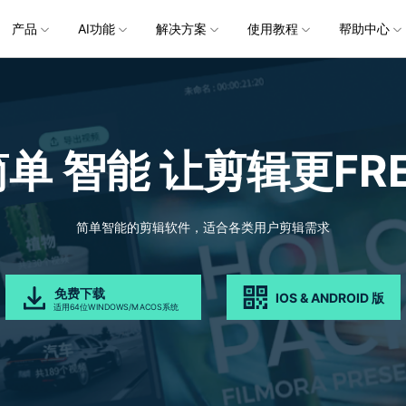
企服务
产品
新闻中心
AI功能
解决方案
关于万兴
使用教程
加入我们
帮助中心
帮助中心
服务
解决方案
行业应用
实用工具
公司简介
新闻动态
投资者关系
产品支持
视频/照片
产品功能
专业创作人群
产品信息
声音
品牌合
生成
创业历程
活动专题
联系我们
用户
文档创意
数字文档
制造业
实用工具
互联网&
视娱乐
节日庆典
Vlog剪辑
常见问题
AI 文本转视频
党政宣传
版本日志
AI 音色克隆
华为鸿蒙
NEW
V15
简单 智能
让剪辑更FRE
社会责任
供应商合作
商
创意绘图
视频
交通运输
音频
教育
文本
万兴PDF
万兴恢复专家
了解最新迭代信息，体验最新功能
排除产品使用故障
快速打造高级大气的党政宣传片
万兴喵影鸿
利器
秒会的全能PDF编辑神器
简单高效的数据管理软件
AI 图生视频
AI 生成音效
NEW
s 版本
提效
NEW
乐剪辑
婚礼视频
日常视频
案例
视频创意
金融&银行
电力资源
AI 积分说明
设备支持
教育培训
时间轴剪辑
智能初剪
视频标
跟
万兴HiPDF
万兴易修
了解AI 积分消耗规则
了解支持的系统、CPU和GPU信息
轻松制作有颜有料的知识教程
AI 绘画
文字转语音
视制作
生日聚会
生活Vlog
版本
简单智能的剪辑软件，适合各类用户剪辑需求
工具 >
关键帧
高光卡点
文字路
维导图软件
一站式在线PDF解决方案
视频/照片修复一站式解
授权说明
产品社区
新闻传媒
戏电竞
节日活动
AI 视频续写
AI 音乐生成
NEW
OS 版本
钢笔工具
音频闪避
文字动
NEW
万兴素材
在线社区，与产品经理 1 v 1
一键输出专业精良的资讯报道
免费下载
IOS & ANDROID 版
平面追踪
音视频同步
花字与
NEW
电商运营
育培训
广告宣传
适用64位WINDOWS/MACOS系统
，提升团队协作效率，全
免费下载
免费下载
批量生产高转化率的带货营销视频
创作过程
校教育
电商视频
droid 版本
发现更多功能 >
自媒体创作
业培训
快人一步剪辑高流量的爆款视频