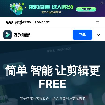
推荐产品
下载
AIGC数字创意
政企服务
产品
实用工具
新闻中心
产品系统
AI功能
简单 智能
让剪辑更
关于万兴
产品功能
视频/照片
解决方案
FREE
加入我们
AI 文本转视频
NEW
政企服务
使用教程
帮助中心
AI 图生视频
NEW
专业创作人群
文章资讯
简单智能的剪辑软件，适合各类用户剪辑需求
帮助中心
AI 绘画