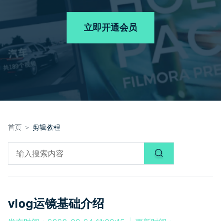
品牌合作故事
其他
产品支持
客服热线：
4000-300624
AI 视频续写
NEW
立即开通会员
登录
立即购买
产品信息
声音
文本
首页 ＞
剪辑教程
vlog运镜基础介绍