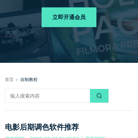
品牌合作故事
其他
产品支持
客服热线：
4000-300624
AI 视频续写
NEW
立即开通会员
登录
立即购买
产品信息
声音
文本
首页 ＞
自制教程
电影后期调色软件推荐