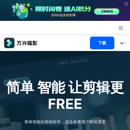
推荐产品
下载
AIGC数字创意
政企服务
产品
实用工具
新闻中心
产品系统
AI功能
简单 智能
让剪辑更
关于万兴
产品功能
视频/照片
解决方案
FREE
加入我们
AI 文本转视频
NEW
政企服务
使用教程
帮助中心
AI 图生视频
NEW
专业创作人群
文章资讯
简单智能的剪辑软件，适合各类用户剪辑需求
帮助中心
AI 绘画