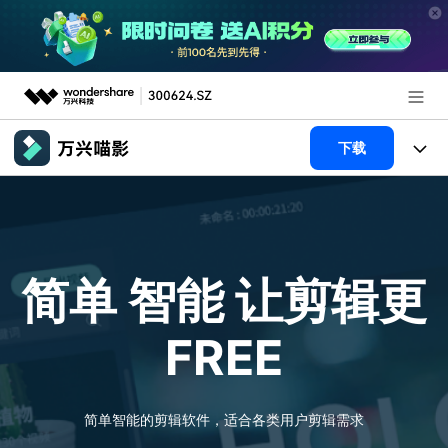
推荐产品
下载
AIGC数字创意
政企服务
产品
实用工具
新闻中心
产品系统
AI功能
简单 智能
让剪辑更
关于万兴
产品功能
视频/照片
解决方案
FREE
加入我们
AI 文本转视频
NEW
政企服务
使用教程
帮助中心
AI 图生视频
NEW
专业创作人群
文章资讯
简单智能的剪辑软件，适合各类用户剪辑需求
帮助中心
AI 绘画