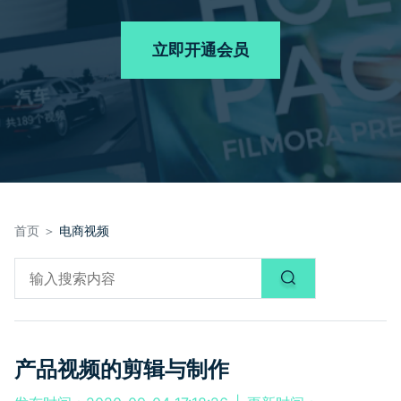
品牌合作故事
其他
产品支持
客服热线：
4000-300624
AI 视频续写
NEW
立即开通会员
登录
立即购买
产品信息
声音
文本
首页 ＞
电商视频
产品视频的剪辑与制作