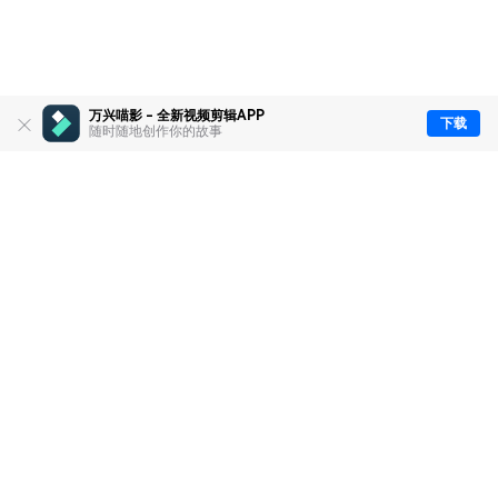
万兴喵影 - 全新视频剪辑APP
下载
随时随地创作你的故事
推荐产品
关于万兴
新闻中心
服务支持
简体中文