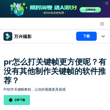
推荐产品
下载
AIGC数字创意
政企服务
产品
实用工具
产品系统
pr怎么打关键帧更方便呢？有
新闻中心
AI功能
没有其他制作关键帧的软件推
产品功能
视频/照片
解决方案
关于万兴
荐？
AI 文本转视频
NEW
政企服务
使用教程
加入我们
Pr软件关键帧教程，让你的视频更具观感
AI 图生视频
NEW
专业创作人群
文章资讯
帮助中心
帮助中心
AI 绘画
立即下载
品牌合作故事
其他
产品支持
AI 视频续写
NEW