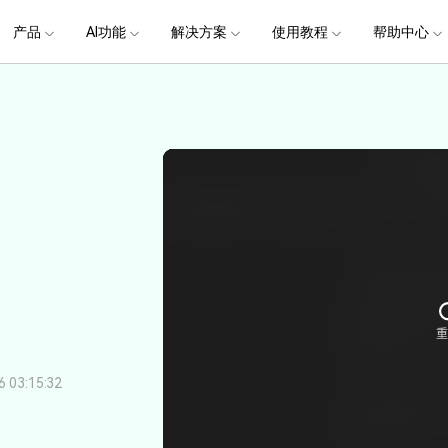
政企服务
新闻中心
关于万兴
产品
AI功能
解决方案
使用教程
加入我们
帮助中心
帮助中心
服务
解决方案
行业应用
实用工具
公司简介
新闻动态
投资者关系
产品支持
视频/照片
产品功能
专业创作人群
产品信息
声音
品牌合
生成
创业历程
活动专题
联系我们
提
用户
文档创意
数字文档
制造业
实用工具
互联网&
用
视娱乐
节日庆典
Vlog剪辑
常见问题
AI 文本转视频
党政宣传
版本日志
AI 音色克隆
华为鸿蒙
NEW
V15
社会责任
供应商合作
商
创意绘图
视频
交通运输
音频
教育
文本
万兴PDF
万兴恢复专家
了解最新迭代信息，体验最新功能
排除产品使用故障
快速打造高级大气的党政宣传片
万兴喵影鸿
利器
秒会的全能PDF编辑神器
简单高效的数据管理软件
AI 图生视频
提效
NEW
AI 生成音效
 版本
NEW
乐剪辑
婚礼视频
日常视频
案例
视频创意
金融&银行
电力资源
AI 积分说明
设备支持
教育培训
时间轴剪辑
智能初剪
视频标
跟
万兴HiPDF
万兴易修
了解AI 积分消耗规则
了解支持的系统、CPU和GPU信息
轻松制作有颜有料的知识教程
AI 绘画
文字转语音
视制作
生日聚会
生活Vlog
版本
玩
工具 >
关键帧
高光卡点
文字路
维导图软件
一站式在线PDF解决方案
视频/照片修复一站式解
授权说明
产品社区
新闻传媒
戏电竞
节日活动
AI 视频续写
NEW
AI 音乐生成
OS 版本
钢笔工具
音频闪避
文字动
NEW
万兴素材
在线社区，与产品经理 1 v 1
一键输出专业精良的资讯报道
提
平面追踪
NEW
音视频同步
花字与
电商运营
育培训
广告宣传
课
，提升团队协作效率，全
免费下载
免费下载
批量生产高转化率的带货营销视频
创作过程
校教育
电商视频
03:15:32
droid 版本
发现更多功能 >
自媒体创作
业培训
快人一步剪辑高流量的爆款视频