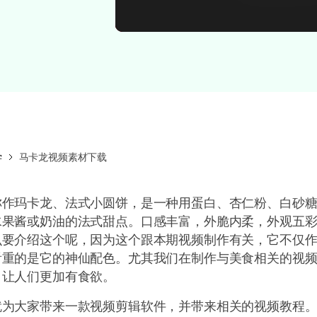
所有产品
免费下载
?autoplay=1&loop=1&mute=1&playlist
免费下载
查看更多 >
学
马卡龙视频素材下载
称作玛卡龙、法式小圆饼，是一种用蛋白、杏仁粉、白砂
水果酱或奶油的法式甜点。口感丰富，外脆内柔，外观五
么要介绍这个呢，因为这个跟本期视频制作有关，它不仅
看重的是它的神仙配色。尤其我们在制作与美食相关的视
，让人们更加有食欲。
就为大家带来一款视频剪辑软件，并带来相关的视频教程