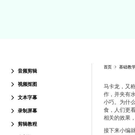
颜色编辑
首页
基础教
音频剪辑
视频抠图
马卡龙，又
作，并夹有
文本字幕
小巧。为什
食，人们更
录制屏幕
相关的效果
剪辑教程
接下来小编