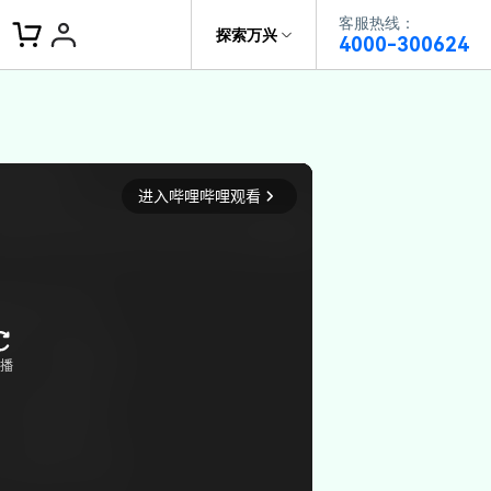
客服热线：
客服热线：
探索万兴
4000-300624
4000-300624
了解万兴
作故事
文本
图文教程
V15
供全面、系统的学习路径，帮助
科技
政企服务
户从入门到精通产品。
AI 视频翻译
资源特效
蒙版首发
关于万兴
AI 写文案
视频教程
|
入门必看
Bilibili
题文字
视频特效
着达人视频学剪辑， 小白也能
新闻中心
动感字幕
转特效大片
径动画
工程模板
HOT
决方案
加入我们
视频滤镜
画
喵影学社
|
0基础实战
限免
供人门到精通的全方位视频剪辑
帮助中心
音频库
标题编辑
程满足各类场景的创作需求
数据化模板
NEW
百万量内置素材 >