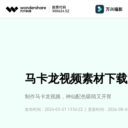
推荐产品
AIGC数字创意
平台
产品系统
文章资讯
政企服务
AI 
视频创意
绘图创意
企业
基础教学
影
代理
万兴剧厂
万兴图示
AI驱动的一站式精品影视内容创作平台
一站式办公绘图
桌面版
AI 
Windows
效果特效
娱
客户
万兴喵影
万兴脑图
剪辑教程
影
MacOS 
马卡龙视频素材下载
所有人工智能
AI赋能，你也是剪辑大师
基于云的跨端思
自制教程
游
Harmony
万兴天幕
商用无忧
一句话生成视频/图片/音乐
视频抠图
制作马卡龙视频，神仙配色吸睛又开胃
教
全新AI灵感加速器
Wondershare SelfyzAI
音频剪辑
方位赋能商业视频
学
移动端
发布时间：2024-03-01 13:56:22
|
更新时间：2026-08-06 
iOS & An
让照片动起来
文本字幕
企