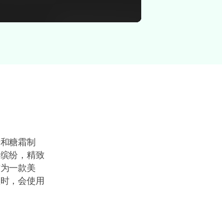
=
" frameborder="0">
糖和糖霜制
彩缤纷，精致
作为一款美
频时，会使用
。