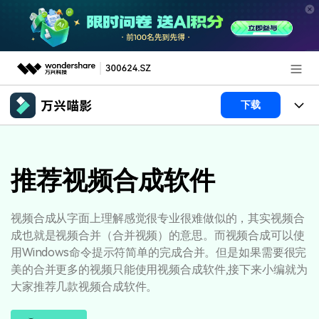
推荐产品
下载
AIGC数字创意
政企服务
产品
实用工具
产品系统
推荐视频合成软件
新闻中心
AI功能
产品功能
视频/照片
解决方案
关于万兴
视频合成从字面上理解感觉很专业很难做似的，其实视频合
成也就是视频合并（合并视频）的意思。而视频合成可以使
AI 文本转视频
NEW
政企服务
使用教程
加入我们
用Windows命令提示符简单的完成合并。但是如果需要很完
AI 图生视频
NEW
美的合并更多的视频只能使用视频合成软件,接下来小编就为
专业创作人群
文章资讯
帮助中心
帮助中心
大家推荐几款视频合成软件。
AI 绘画
品牌合作故事
其他
产品支持
AI 视频续写
NEW