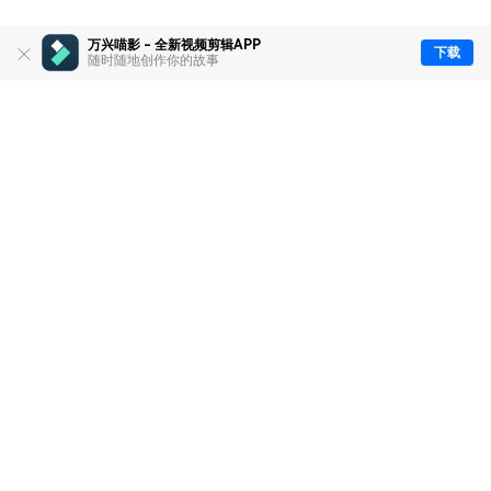
万兴喵影 - 全新视频剪辑APP
下载
随时随地创作你的故事
推荐产品
关于万兴
新闻中心
服务支持
简体中文