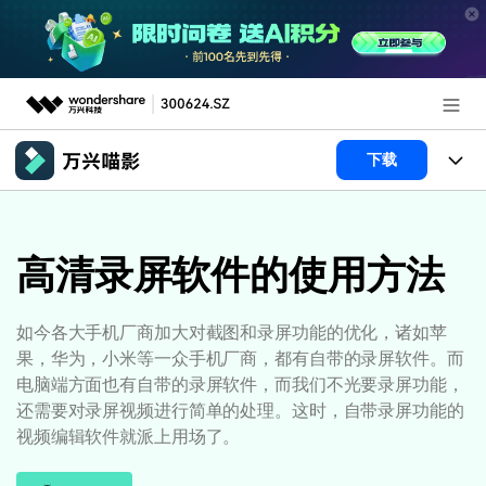
推荐产品
下载
AIGC数字创意
政企服务
产品
实用工具
产品系统
高清录屏软件的使用方法
新闻中心
AI功能
产品功能
视频/照片
解决方案
关于万兴
如今各大手机厂商加大对截图和录屏功能的优化，诸如苹
果，华为，小米等一众手机厂商，都有自带的录屏软件。而
AI 文本转视频
NEW
政企服务
使用教程
加入我们
电脑端方面也有自带的录屏软件，而我们不光要录屏功能，
AI 图生视频
NEW
还需要对录屏视频进行简单的处理。这时，自带录屏功能的
专业创作人群
文章资讯
帮助中心
帮助中心
视频编辑软件就派上用场了。
AI 绘画
品牌合作故事
其他
产品支持
AI 视频续写
NEW