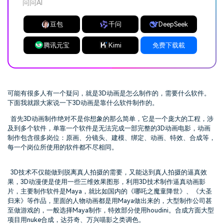
问问AI
豆包
千问
DeepSeek
腾讯元宝
Kimi
免费下载載
可能有很多人有一个疑问，就是
3D
动画是怎么制作的，需要什么软件。
下面我就跟大家说一下
3D
动画是靠什么软件制作的。
首先
3D
动画制作绝对不是你想象的那么简单，它是一个庞大的工程，涉
及到多个软件，单靠一个软件是无法完成一部完整的
3D
动画电影，动画
制作包含很多岗位：原画、分镜头、建模、绑定、动画、特效、合成等，
每一个岗位所使用的软件都不尽相同。
3D
技术不仅能做到脱离真人拍摄的需要，又能达到真人拍摄的逼真效
果，
3D
动漫便是使用一些三维效果图形，利用
3D
技术制作逼真动画影
片，主要制作软件是
Maya
，就比如国内的《哪吒之魔童降世》、《大圣
归来》等作品，里面的人物动画都是用
Maya
做出来的，大型制作公司甚
至做游戏的，一般选择
Maya
制作，特效部分使用
houdini
。合成方面大型
项目用
nuke
合成，达芬奇、万兴喵影之类调色。