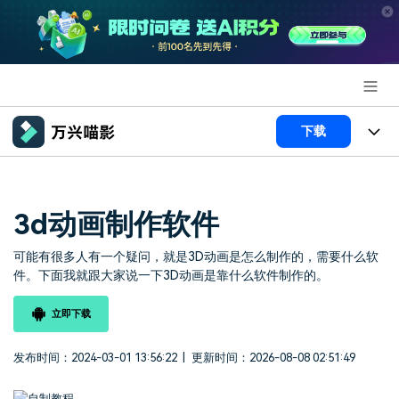
推荐产品
下载
AIGC数字创意
政企服务
产品
实用工具
产品系统
3d动画制作软件
新闻中心
AI功能
可能有很多人有一个疑问，就是3D动画是怎么制作的，需要什么软
产品功能
视频/照片
解决方案
关于万兴
件。下面我就跟大家说一下3D动画是靠什么软件制作的。
AI 文本转视频
NEW
政企服务
使用教程
加入我们
立即下载
AI 图生视频
NEW
专业创作人群
文章资讯
帮助中心
帮助中心
发布时间：2024-03-01 13:56:22
|
更新时间：2026-08-08 02:51:49
AI 绘画
品牌合作故事
其他
产品支持
AI 视频续写
NEW