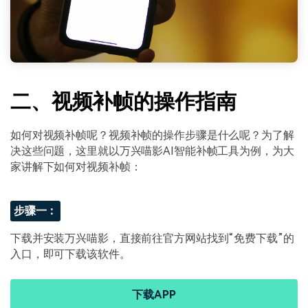
二、视频补帧的操作指南
如何对视频补帧呢？视频补帧的操作步骤是什么呢？为了解
决这些问题，这里就以万兴喵影AI智能补帧工具为例，为大
家讲解下如何对视频补帧：
步骤一：
下载并安装万兴喵影，直接前往官方网站找到“免费下载”的
入口，即可下载该软件。
下载APP