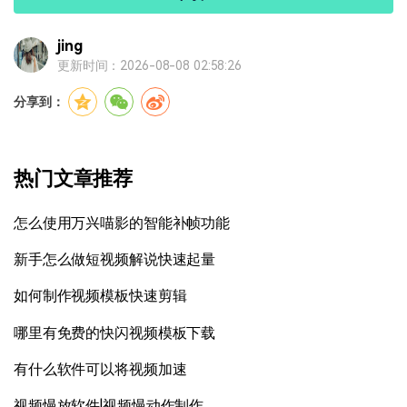
jing
更新时间：2026-08-08 02:58:26
分享到：
热门文章推荐
怎么使用万兴喵影的智能补帧功能
新手怎么做短视频解说快速起量
如何制作视频模板快速剪辑
哪里有免费的快闪视频模板下载
有什么软件可以将视频加速
视频慢放软件|视频慢动作制作