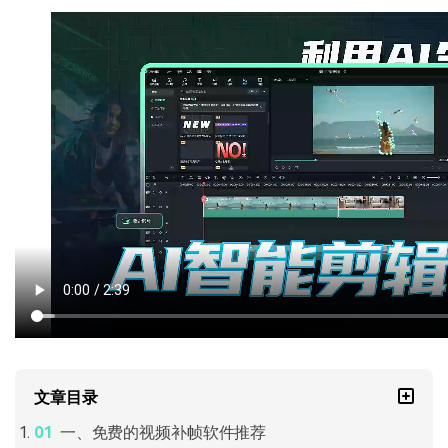
文章目录
一、免费的视频补帧软件推荐