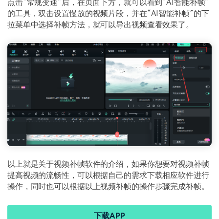
点击“常规变速”后，在页面下方，就可以看到“AI智能补帧”
的工具，双击设置慢放的视频片段，并在“AI智能补帧”的下
拉菜单中选择补帧方法，就可以导出视频查看效果了。
以上就是关于视频补帧软件的介绍，如果你想要对视频补帧
提高视频的流畅性，可以根据自己的需求下载相应软件进行
操作，同时也可以根据以上视频补帧的操作步骤完成补帧。
下载APP