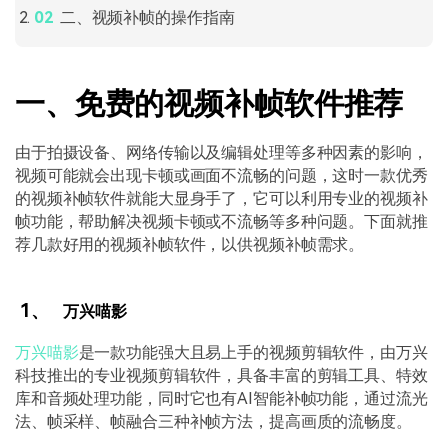
二、视频补帧的操作指南
一、免费的视频补帧软件推荐
由于拍摄设备、网络传输以及编辑处理等多种因素的影响，
视频可能就会出现卡顿或画面不流畅的问题，这时一款优秀
的视频补帧软件就能大显身手了，它可以利用专业的视频补
帧功能，帮助解决视频卡顿或不流畅等多种问题。下面就推
荐几款好用的视频补帧软件，以供视频补帧需求。
1、
万兴喵影
万兴喵影
是一款功能强大且易上手的视频剪辑软件，由万兴
科技推出的专业视频剪辑软件，具备丰富的剪辑工具、特效
库和音频处理功能，同时它也有AI智能补帧功能，通过流光
法、帧采样、帧融合三种补帧方法，提高画质的流畅度。