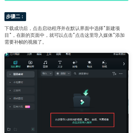
步骤二：
下载成功后，点击启动程序并在默认界面中选择“新建项
目”，在新的页面中，就可以点击“点击这里导入媒体”添加
需要补帧的视频了。