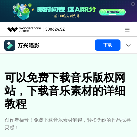
推荐产品
下载
AIGC数字创意
政企服务
产品
实用工具
产品系统
可以免费下载音乐版权网
新闻中心
AI功能
站，下载音乐素材的详细
产品功能
视频/照片
解决方案
关于万兴
教程
AI 文本转视频
NEW
政企服务
使用教程
加入我们
AI 图生视频
NEW
专业创作人群
文章资讯
帮助中心
创作者福音！免费下载音乐素材解锁，轻松为你的作品找寻
帮助中心
AI 绘画
灵感！
品牌合作故事
其他
产品支持
AI 视频续写
NEW