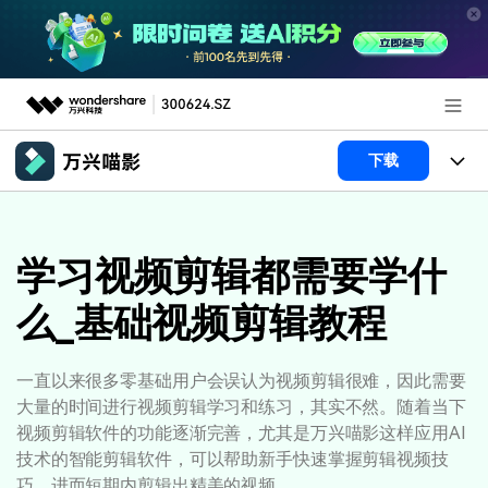
推荐产品
下载
AIGC数字创意
政企服务
产品
实用工具
产品系统
学习视频剪辑都需要学什
新闻中心
AI功能
么_基础视频剪辑教程
产品功能
视频/照片
解决方案
关于万兴
AI 文本转视频
NEW
政企服务
使用教程
加入我们
一直以来很多零基础用户会误认为视频剪辑很难，因此需要
AI 图生视频
NEW
大量的时间进行视频剪辑学习和练习，其实不然。随着当下
专业创作人群
文章资讯
帮助中心
帮助中心
视频剪辑软件的功能逐渐完善，尤其是万兴喵影这样应用AI
AI 绘画
技术的智能剪辑软件，可以帮助新手快速掌握剪辑视频技
品牌合作故事
其他
产品支持
巧，进而短期内剪辑出精美的视频。
AI 视频续写
NEW