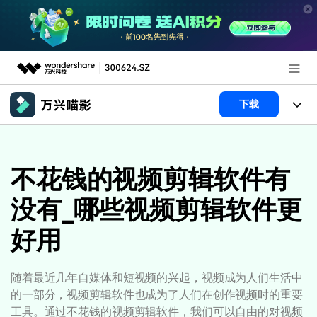
推荐产品
下载
AIGC数字创意
政企服务
产品
实用工具
产品系统
不花钱的视频剪辑软件有
新闻中心
AI功能
没有_哪些视频剪辑软件更
产品功能
视频/照片
解决方案
关于万兴
好用
AI 文本转视频
NEW
政企服务
使用教程
加入我们
AI 图生视频
NEW
专业创作人群
文章资讯
帮助中心
随着最近几年自媒体和短视频的兴起，视频成为人们生活中
帮助中心
AI 绘画
的一部分，视频剪辑软件也成为了人们在创作视频时的重要
品牌合作故事
其他
产品支持
工具。通过不花钱的视频剪辑软件，我们可以自由的对视频
AI 视频续写
NEW