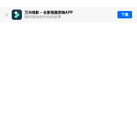
万兴喵影 - 全新视频剪辑APP
下载
随时随地创作你的故事
推荐产品
关于万兴
新闻中心
服务支持
简体中文