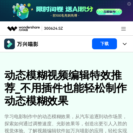
推荐产品
下载
AIGC数字创意
政企服务
产品
实用工具
产品系统
动态模糊视频编辑特效推
新闻中心
AI功能
荐_不用插件也能轻松制作
产品功能
视频/照片
解决方案
关于万兴
动态模糊效果
AI 文本转视频
NEW
政企服务
使用教程
加入我们
AI 图生视频
NEW
专业创作人群
文章资讯
帮助中心
学习电影制作中的动态模糊效果，从汽车追逐到动作场景，
帮助中心
AI 绘画
探索如何通过调整速度、光影效果等，创造出更引人入胜的
品牌合作故事
其他
产品支持
视觉体验。了解视频编辑软件如万兴喵影的应用，轻松实现
AI 视频续写
NEW