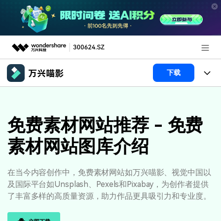
推荐产品
下载
AIGC数字创意
政企服务
产品
实用工具
产品系统
免费素材网站推荐 - 免费
新闻中心
AI功能
素材网站图库介绍
产品功能
视频/照片
解决方案
关于万兴
AI 文本转视频
NEW
政企服务
使用教程
加入我们
在当今内容创作中，免费素材网站如万兴喵影、视觉中国以
AI 图生视频
NEW
及国际平台如Unsplash、Pexels和Pixabay，为创作者提供
专业创作人群
文章资讯
帮助中心
帮助中心
了丰富多样的高质量资源，助力作品更具吸引力和专业度。
AI 绘画
品牌合作故事
其他
产品支持
AI 视频续写
NEW