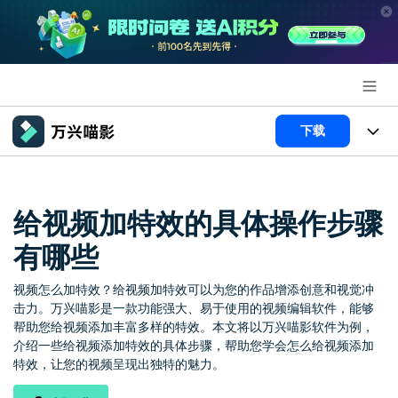
推荐产品
下载
AIGC数字创意
政企服务
产品
实用工具
产品系统
给视频加特效的具体操作步骤
新闻中心
AI功能
有哪些
产品功能
视频/照片
解决方案
关于万兴
视频怎么加特效？给视频加特效可以为您的作品增添创意和视觉冲
AI 文本转视频
NEW
政企服务
使用教程
加入我们
击力。万兴喵影是一款功能强大、易于使用的视频编辑软件，能够
帮助您给视频添加丰富多样的特效。本文将以万兴喵影软件为例，
AI 图生视频
NEW
专业创作人群
文章资讯
介绍一些给视频添加特效的具体步骤，帮助您学会怎么给视频添加
帮助中心
帮助中心
AI 绘画
特效，让您的视频呈现出独特的魅力。
品牌合作故事
其他
产品支持
AI 视频续写
NEW