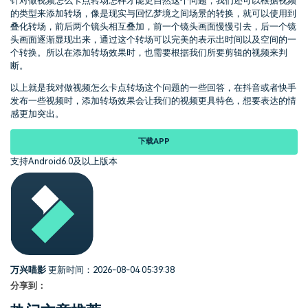
针对做视频怎么卡点转场怎样才能更自然这个问题，我们还可以根据视频
的类型来添加转场，像是现实与回忆梦境之间场景的转换，就可以使用到
叠化转场，前后两个镜头相互叠加，前一个镜头画面慢慢引去，后一个镜
头画面逐渐显现出来，通过这个转场可以完美的表示出时间以及空间的一
个转换。所以在添加转场效果时，也需要根据我们所要剪辑的视频来判
断。
以上就是我对做视频怎么卡点转场这个问题的一些回答，在抖音或者快手
发布一些视频时，添加转场效果会让我们的视频更具特色，想要表达的情
感更加突出。
下载APP
支持Android6.0及以上版本
万兴喵影
更新时间：2026-08-04 05:39:38
分享到：