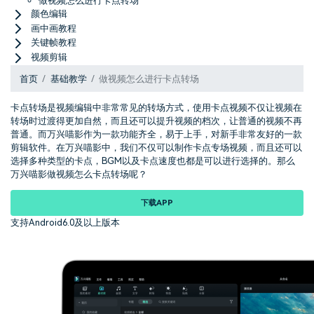
做视频怎么进行卡点转场
颜色编辑
画中画教程
关键帧教程
视频剪辑
首页
基础教学
做视频怎么进行卡点转场
卡点转场是视频编辑中非常常见的转场方式，使用卡点视频不仅让视频在
转场时过渡得更加自然，而且还可以提升视频的档次，让普通的视频不再
普通。而万兴喵影作为一款功能齐全，易于上手，对新手非常友好的一款
剪辑软件。在万兴喵影中，我们不仅可以制作卡点专场视频，而且还可以
选择多种类型的卡点，BGM以及卡点速度也都是可以进行选择的。那么
万兴喵影做视频怎么卡点转场呢？
下载APP
支持Android6.0及以上版本