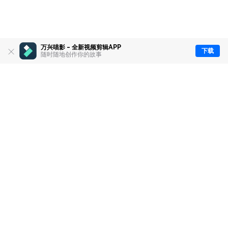
万兴喵影 - 全新视频剪辑APP
下载
随时随地创作你的故事
推荐产品
关于万兴
新闻中心
服务支持
简体中文