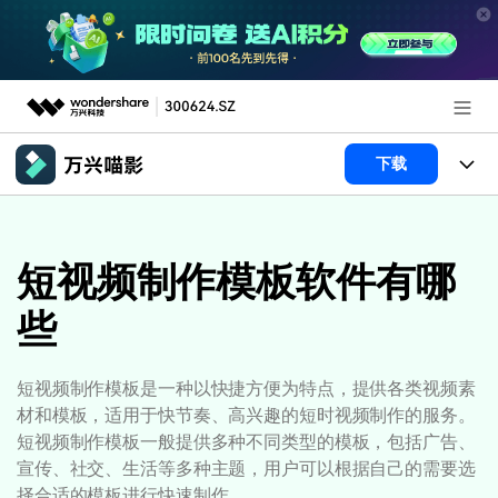
推荐产品
下载
AIGC数字创意
政企服务
产品
实用工具
产品系统
短视频制作模板软件有哪
新闻中心
AI功能
些
产品功能
视频/照片
解决方案
关于万兴
AI 文本转视频
NEW
政企服务
使用教程
加入我们
短视频制作模板是一种以快捷方便为特点，提供各类视频素
AI 图生视频
NEW
材和模板，适用于快节奏、高兴趣的短时视频制作的服务。
专业创作人群
文章资讯
帮助中心
帮助中心
短视频制作模板一般提供多种不同类型的模板，包括广告、
AI 绘画
宣传、社交、生活等多种主题，用户可以根据自己的需要选
品牌合作故事
其他
产品支持
择合适的模板进行快速制作。
AI 视频续写
NEW