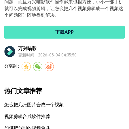
问题。而且万兴喵影软件操作起来也很方便，小小一部手机
就可以完成视频剪辑，让怎么把几个视频剪辑成一个视频这
个问题随时随地得到解决。
下载APP
万兴喵影
更新时间：2026-08-04 04:35:50
分享到：
热门文章推荐
怎么把几张图片合成一个视频
视频剪辑合成软件推荐
如何把分割的视频合并