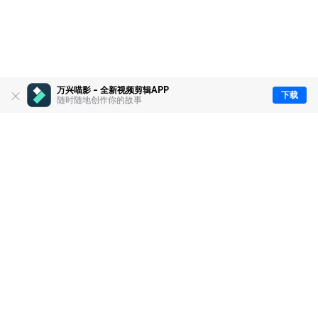
万兴喵影 - 全新视频剪辑APP
下载
随时随地创作你的故事
推荐产品
关于万兴
新闻中心