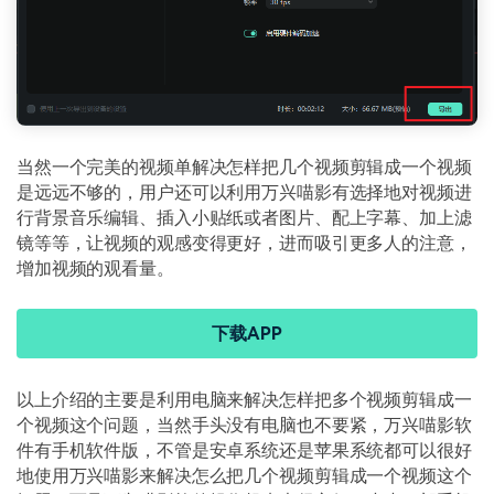
当然一个完美的视频单解决怎样把几个视频剪辑成一个视频
是远远不够的，用户还可以利用万兴喵影有选择地对视频进
行背景音乐编辑、插入小贴纸或者图片、配上字幕、加上滤
镜等等，让视频的观感变得更好，进而吸引更多人的注意，
增加视频的观看量。
下载APP
以上介绍的主要是利用电脑来解决怎样把多个视频剪辑成一
个视频这个问题，当然手头没有电脑也不要紧，万兴喵影软
件有手机软件版，不管是安卓系统还是苹果系统都可以很好
地使用万兴喵影来解决怎么把几个视频剪辑成一个视频这个