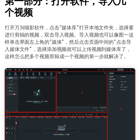
第一部分：打开软件，导入几
个视频
打开万兴喵影软件，点击“媒体库”打开本地文件夹，选择要
进行剪辑的视频，双击导入视频。导入视频也可以像图一这
样单击界面左上角的“媒体”，然后点击页面中间的“点击导
入媒体文件”，选择添加视频就可以上传视频到媒体库了，
这样怎么把多个视频剪辑成一个视频的第一步就解决了。