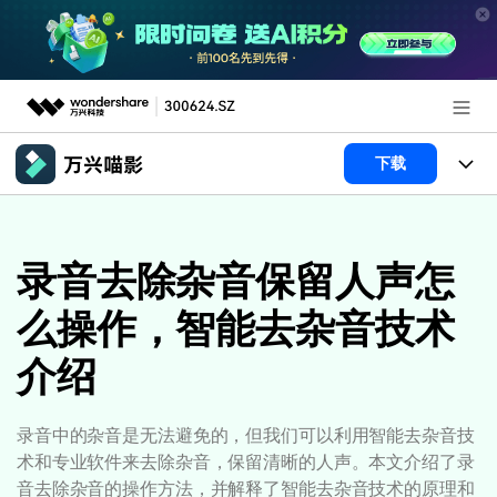
推荐产品
下载
AIGC数字创意
政企服务
产品
实用工具
产品系统
录音去除杂音保留人声怎
新闻中心
AI功能
么操作，智能去杂音技术
产品功能
视频/照片
解决方案
关于万兴
介绍
AI 文本转视频
NEW
政企服务
使用教程
加入我们
AI 图生视频
NEW
专业创作人群
文章资讯
帮助中心
录音中的杂音是无法避免的，但我们可以利用智能去杂音技
帮助中心
AI 绘画
术和专业软件来去除杂音，保留清晰的人声。本文介绍了录
品牌合作故事
其他
产品支持
音去除杂音的操作方法，并解释了智能去杂音技术的原理和
AI 视频续写
NEW